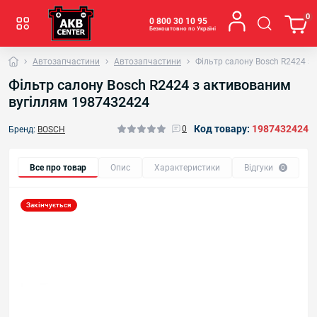
0
0 800 30 10 95
Безкоштовно по Україні
Автозапчастини
Автозапчастини
Фільтр салону Bosch R2424 з
Фільтр салону Bosch R2424 з активованим
вугіллям 1987432424
Код товару:
1987432424
0
Бренд:
BOSCH
Все про товар
Опис
Характеристики
Відгуки
0
Закінчується