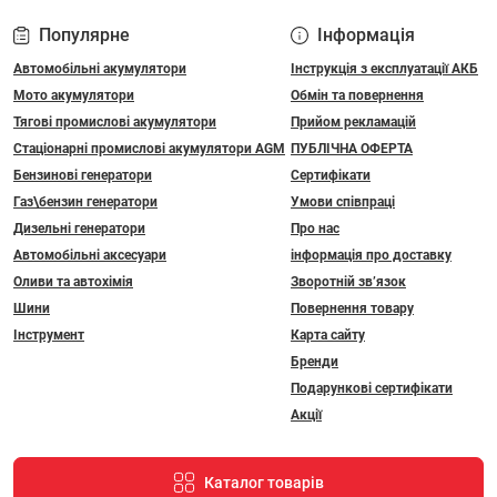
Популярне
Інформація
Автомобільні акумулятори
Інструкція з експлуатації АКБ
Мото акумулятори
Обмін та повернення
Тягові промислові акумулятори
Прийом рекламацій
Стаціонарні промислові акумулятори АGM
ПУБЛІЧНА ОФЕРТА
Бензинові генератори
Сертифікати
Газ\бензин генератори
Умови співпраці
Дизельні генератори
Про нас
Автомобільні аксесуари
інформація про доставку
Оливи та автохімія
Зворотній зв’язок
Шини
Повернення товару
Інструмент
Карта сайту
Бренди
Подарункові сертифікати
Акції
Каталог товарів