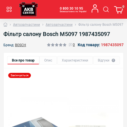
0
0 800 30 10 95
Безкоштовно по Україні
Автозапчастини
Автозапчастини
Фільтр салону Bosch M5097 
Фільтр салону Bosch M5097 1987435097
Код товару:
1987435097
0
Бренд:
BOSCH
Все про товар
Опис
Характеристики
Відгуки
0
Закінчується