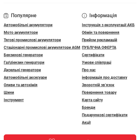
Популярне
Інформація
Автомобільні акумулятори
Інструкція з експлуатації АКБ
Мото акумулятори
Обмін та повернення
Тягові промислові акумулятори
Прийом рекламацій
Стаціонарні промислові акумулятори АGM
ПУБЛІЧНА ОФЕРТА
Бензинові генератори
Сертифікати
Газ\бензин генератори
Умови співпраці
Дизельні генератори
Про нас
Автомобільні аксесуари
інформація про доставку
Оливи та автохімія
Зворотній зв’язок
Шини
Повернення товару
Інструмент
Карта сайту
Бренди
Подарункові сертифікати
Акції