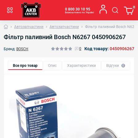
0
0 800 30 10 95
Безкоштовно по Україні
Автозапчастини
Автозапчастини
Фільтр паливний Bosch N626
Фільтр паливний Bosch N6267 0450906267
Код товару:
0450906267
0
Бренд:
BOSCH
Все про товар
Опис
Характеристики
Відгуки
0