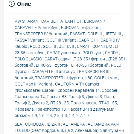
Опис
VW SHARAN , CARIBE I , ATLANTIC I , EUROVAN /
CARAVELLE IV автобус , EUROVAN IV фургон ,
TRANSPORTER IV бортовий , PASSAT , GOLF III , JETTA III ,
PASSAT Variant , GOLF III Variant , CABRIO III , CABRIO IV
кабріо , POLO , GOLF II , JETTA II , CARAT , QUANTUM , LT
28-35 I автобус , CARAT універсал , POLO купе , CADDY ,
POLO CLASSIC , CARAT седан , LT 28-35 I фургон , LT 28-35 I
бортовий , LT 40-55 I фургон , LT 40-55 I бортовий , POLO
фургон , CARAVELLE III автобус, TRANSPORTER III
бортовий, TRANSPORTER III фургон, L 80, GOLF III Van ,
GOLF Van III Variant , CALIFORNIA T4 Camper
(Фольксваген Шаран, Євровен Каравела Т4, Євровен,
Транспортер Т4, Пассат В3, Гольф 3, Джета 3, Поло,
Гольф 2, Джета 2, ЛТ 28 - 35, Поло Классік, ЛТ 40 - 55,
Каравела, Транспортер Т3, Пассат В4) з двигунами
об'ємом 1.9, 1.6, 2.4, 2.5, 1.3, 1.4, 2.7, 1.7
SEAT CORDOBA , IBIZA II , ALHAMBRA , ALHAMBRA VAN ,
TOLEDO (Сеат Кордоба, Ібіца 2, Альхамбра) з двигунами