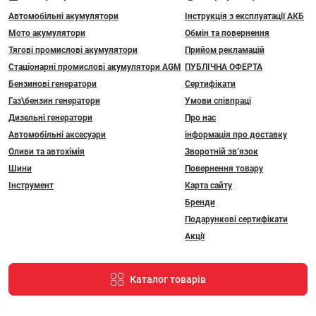
Автомобільні акумулятори
Інструкція з експлуатації АКБ
Мото акумулятори
Обмін та повернення
Тягові промислові акумулятори
Прийом рекламацій
Стаціонарні промислові акумулятори АGM
ПУБЛІЧНА ОФЕРТА
Бензинові генератори
Сертифікати
Газ\бензин генератори
Умови співпраці
Дизельні генератори
Про нас
Автомобільні аксесуари
інформація про доставку
Оливи та автохімія
Зворотній зв’язок
Шини
Повернення товару
Інструмент
Карта сайту
Бренди
Подарункові сертифікати
Акції
Каталог товарів