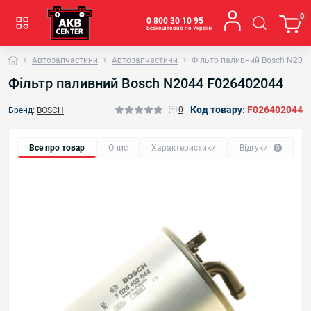
0
0 800 30 10 95
Безкоштовно по Україні
Автозапчастини
Автозапчастини
Фільтр паливний Bosch N204
Фільтр паливний Bosch N2044 F026402044
Код товару:
F026402044
0
Бренд:
BOSCH
Все про товар
Опис
Характеристики
Відгуки
0