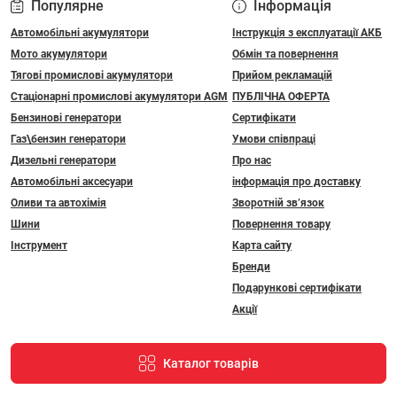
Популярне
Інформація
Автомобільні акумулятори
Інструкція з експлуатації АКБ
Мото акумулятори
Обмін та повернення
Тягові промислові акумулятори
Прийом рекламацій
Стаціонарні промислові акумулятори АGM
ПУБЛІЧНА ОФЕРТА
Бензинові генератори
Сертифікати
Газ\бензин генератори
Умови співпраці
Дизельні генератори
Про нас
Автомобільні аксесуари
інформація про доставку
Оливи та автохімія
Зворотній зв’язок
Шини
Повернення товару
Інструмент
Карта сайту
Бренди
Подарункові сертифікати
Акції
Каталог товарів