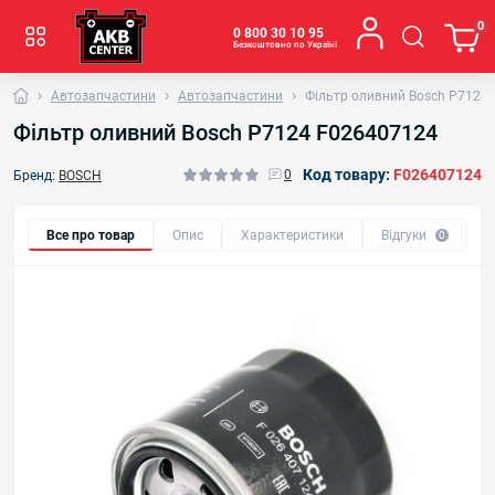
0
0 800 30 10 95
Безкоштовно по Україні
Автозапчастини
Автозапчастини
Фільтр оливний Bosch P7124
Фільтр оливний Bosch P7124 F026407124
Код товару:
F026407124
0
Бренд:
BOSCH
Все про товар
Опис
Характеристики
Відгуки
0