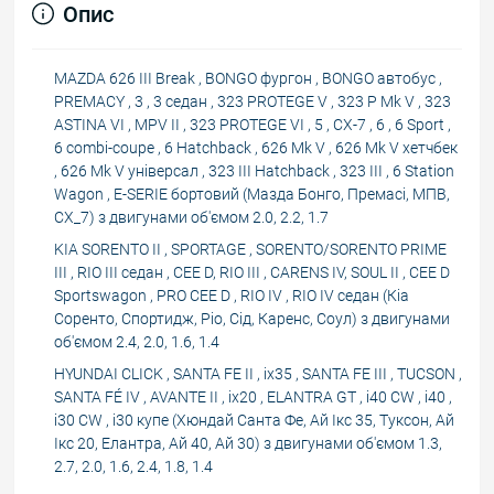
Опис
MAZDA 626 III Break , BONGO фургон , BONGO автобус ,
PREMACY , 3 , 3 седан , 323 PROTEGE V , 323 P Mk V , 323
ASTINA VI , MPV II , 323 PROTEGE VI , 5 , CX-7 , 6 , 6 Sport ,
6 combi-coupe , 6 Hatchback , 626 Mk V , 626 Mk V хетчбек
, 626 Mk V універсал , 323 III Hatchback , 323 III , 6 Station
Wagon , E-SERIE бортовий (Мазда Бонго, Премасі, МПВ,
СХ_7) з двигунами об'ємом 2.0, 2.2, 1.7
KIA SORENTO II , SPORTAGE , SORENTO/SORENTO PRIME
III , RIO III седан , CEE D, RIO III , CARENS IV, SOUL II , CEE D
Sportswagon , PRO CEE D , RIO IV , RIO IV седан (Кіа
Соренто, Спортидж, Ріо, Сід, Каренс, Соул) з двигунами
об'ємом 2.4, 2.0, 1.6, 1.4
HYUNDAI CLICK , SANTA FE II , ix35 , SANTA FE III , TUCSON ,
SANTA FÉ IV , AVANTE II , ix20 , ELANTRA GT , i40 CW , i40 ,
i30 CW , i30 купе (Хюндай Санта Фе, Ай Ікс 35, Туксон, Ай
Ікс 20, Елантра, Ай 40, Ай 30) з двигунами об'ємом 1.3,
2.7, 2.0, 1.6, 2.4, 1.8, 1.4