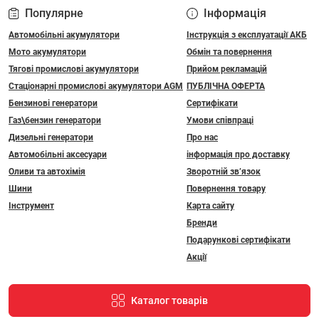
Популярне
Інформація
Автомобільні акумулятори
Інструкція з експлуатації АКБ
Мото акумулятори
Обмін та повернення
Тягові промислові акумулятори
Прийом рекламацій
Стаціонарні промислові акумулятори АGM
ПУБЛІЧНА ОФЕРТА
Бензинові генератори
Сертифікати
Газ\бензин генератори
Умови співпраці
Дизельні генератори
Про нас
Автомобільні аксесуари
інформація про доставку
Оливи та автохімія
Зворотній зв’язок
Шини
Повернення товару
Інструмент
Карта сайту
Бренди
Подарункові сертифікати
Акції
Каталог товарів