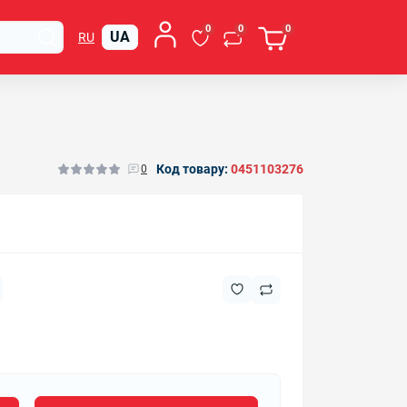
0
0
0
UA
RU
Код товару:
0451103276
0