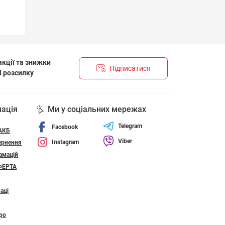
кції та знижки
Підписатися
l розсилку
НЦІЙНОСТІ І ПОЛІТИКА ЩОДО ФАЙЛІВ «COOKIE»
мація
Ми у соціальних мережах
Telegram
Facebook
 АКБ
Viber
Instagram
ернення
амацій
ФЕРТА
аці
ро