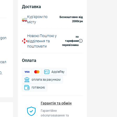
Доставка
Курʼєром по
Безкоштовно від
2000грн
місту
Новою Поштою у
за
agon
відділення та
тарифами
перевізника
поштомати
Оплата
рсал
ApplePay
0,
оплата за рахунком
готівкою
Гарантія та обмін
Гарантійне
обслуговування та