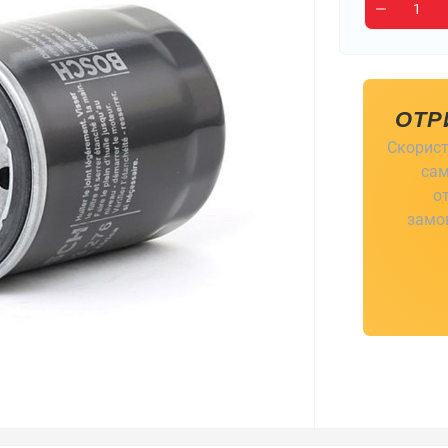
ОТР
Скорист
сам
о
замов