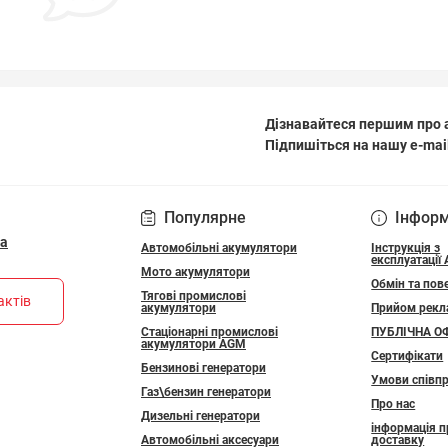
Дізнавайтеся першим про а
Підпишіться на нашу e-mai
ПОЛІТИКА КОНФІДЕ
Популярне
Інфор
ua
Автомобільні акумулятори
Інструкція з
експлуатації
Мото акумулятори
Обмін та пов
Тягові промислові
актів
акумулятори
Прийом рекл
Стаціонарні промислові
ПУБЛІЧНА О
акумулятори АGM
Сертифікати
Бензинові генератори
Умови співпр
Газ\бензин генератори
Про нас
Дизельні генератори
інформація п
Автомобільні аксесуари
доставку