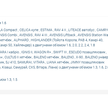
м 1.6
 Compact , CELICA купе , ESTIMA , RAV 4 II , LITEACE автобус , CAMRY
SIS Combi , AVENSIS , RAV 4 III , AVENSIS Liftback , AVENSIS Station W
ICA хетчбек , ALPHARD , HIGHLANDER (Тойота Корола, РАВ 4, Камрі 40,
амрі 50, Хайлендер) з двигунами об'ємом 1.6, 2.0, 2.2, 2.4, 1.8
A I кабріо , IGNIS II, WAGON R+ , SWIFT III , ESCUDO позашляховик ,
ан , CULTUS II хетчбек , BALENO хетчбек , BALENO , X-90 , BALENO уніве
овик, SJ 410, SAMURAI, VITARA , LIANA хетчбек, JIMNY позашляховик
, Кізаші, Самурай, СХ5, Вітара, Ліана) з двигунами об'ємом 1.3, 1.6, 2.
ом 1.3, 1.5