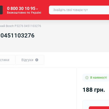
0 800 30 10 95
Безкоштовно по Україні
вний Bosch P3276 0451103276
6 0451103276
стики
Відгуки
0
В наявності
188 грн.