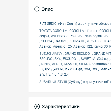
Опис
FIAT SEDICI (Фіат Седічі) з двигунами об'ємо
TOYOTA COROLLA , COROLLA Liftback , COROLLA
седан , AVENSIS VERSO , AVENSIS седан , AVEN
, CELICA , CAMRY , ESTIMA III , MR 2 I , CEL
Авенсіс, Авенсіс Т25, Авенсіс Т22, Камрі 30, К
SUZUKI JIMNY , GRAND ESCUDO I , GRAND VITAR
ESCUDO , SX4 , ESCUDO II , SWIFT IV , SX4 сед
, IGNIS , AERIO , KIZASHI , SIERRA позашлях
(Сузукі Джимні, Ігніс, Свіфт, СХ4, СХ6, Балено
2.5, 1.5, 1.0, 1.8, 2.4
SUBARU JUSTY III (Субару ) з двигунами об'єм
Характеристики