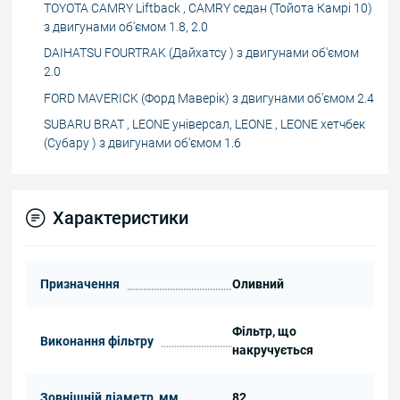
TOYOTA CAMRY Liftback , CAMRY седан (Тойота Камрі 10)
з двигунами об'ємом 1.8, 2.0
DAIHATSU FOURTRAK (Дайхатсу ) з двигунами об'ємом
2.0
FORD MAVERICK (Форд Маверік) з двигунами об'ємом 2.4
SUBARU BRAT , LEONE універсал, LEONE , LEONE хетчбек
(Субару ) з двигунами об'ємом 1.6
Характеристики
Призначення
Оливний
Фільтр, що
Виконання фільтру
накручується
Зовнішній діаметр, мм
82