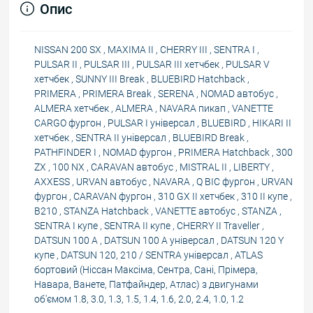
Опис
NISSAN 200 SX , MAXIMA II , CHERRY III , SENTRA I ,
PULSAR II , PULSAR III , PULSAR III хетчбек , PULSAR V
хетчбек , SUNNY III Break , BLUEBIRD Hatchback ,
PRIMERA , PRIMERA Break , SERENA , NOMAD автобус ,
ALMERA хетчбек , ALMERA , NAVARA пикап , VANETTE
CARGO фургон , PULSAR I універсал , BLUEBIRD , HIKARI II
хетчбек , SENTRA II універсал , BLUEBIRD Break ,
PATHFINDER I , NOMAD фургон , PRIMERA Hatchback , 300
ZX , 100 NX , CARAVAN автобус , MISTRAL II , LIBERTY ,
AXXESS , URVAN автобус , NAVARA , Q BIC фургон , URVAN
фургон , CARAVAN фургон , 310 GX II хетчбек , 310 II купе ,
B210 , STANZA Hatchback , VANETTE автобус , STANZA ,
SENTRA I купе , SENTRA II купе , CHERRY II Traveller ,
DATSUN 100 A , DATSUN 100 A універсал , DATSUN 120 Y
купе , DATSUN 120, 210 / SENTRA універсал , ATLAS
бортовий (Ніссан Максіма, Сентра, Сані, Прімера,
Навара, Ванете, Патфайндер, Атлас) з двигунами
об'ємом 1.8, 3.0, 1.3, 1.5, 1.4, 1.6, 2.0, 2.4, 1.0, 1.2