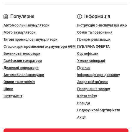
Популярне
Інформація
Автомобільні акумулятори
Інструкція з експлуатації АКБ
Мото акумулятори
Обмін та повернення
Тягові промислові акумулятори
Прийом рекламацій
Стаціонарні промислові акумулятори АGM
ПУБЛІЧНА ОФЕРТА
Бензинові генератори
Сертифікати
Газ\бензин генератори
Умови співпраці
Дизельні генератори
Про нас
Автомобільні аксесуари
інформація про доставку
Оливи та автохімія
Зворотній зв’язок
Шини
Повернення товару
Інструмент
Карта сайту
Бренди
Подарункові сертифікати
Акції