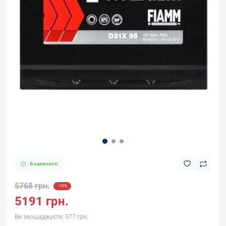
В наявності
5768 грн.
-10%
5191 грн.
Ви заощаджуєте:
577 грн.