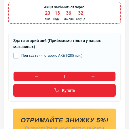
Акція закінчиться через:
20
:
13
:
36
:
31
днів
годин
хвилин
секунд
Здати старий акб (Приймаємо тільки у наших
магазинах)
При здаванні старого АКБ (-285 грн.)
Купить
ОТРИМАЙТЕ ЗНИЖКУ 5%!
Скористайтеся можливістю забрати