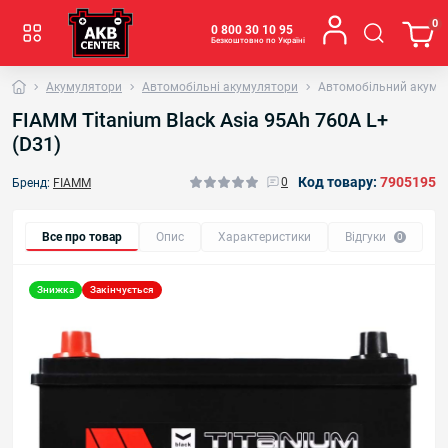
0
0 800 30 10 95
Безкоштовно по Україні
Акумулятори
Автомобільні акумулятори
Автомобільний акумуля
FIAMM Titanium Black Asia 95Аh 760А L+
(D31)
Код товару:
7905195
0
Бренд:
FIAMM
Все про товар
Опис
Характеристики
Відгуки
0
Знижка
Закінчується