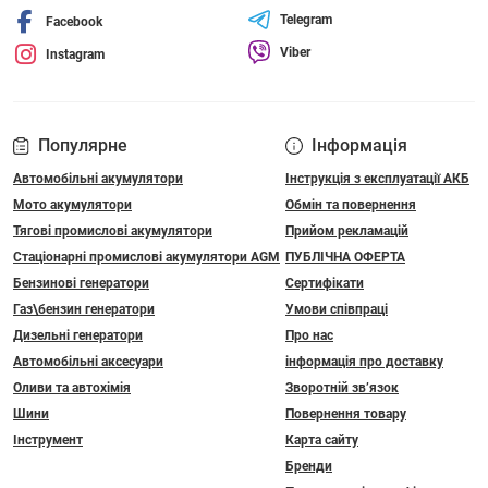
Telegram
Facebook
Viber
Instagram
Популярне
Інформація
Автомобільні акумулятори
Інструкція з експлуатації АКБ
Мото акумулятори
Обмін та повернення
Тягові промислові акумулятори
Прийом рекламацій
Стаціонарні промислові акумулятори АGM
ПУБЛІЧНА ОФЕРТА
Бензинові генератори
Сертифікати
Газ\бензин генератори
Умови співпраці
Дизельні генератори
Про нас
Автомобільні аксесуари
інформація про доставку
Оливи та автохімія
Зворотній зв’язок
Шини
Повернення товару
Інструмент
Карта сайту
Бренди