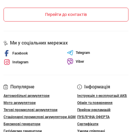
Перейти до контактів
Ми у соціальних мережах
Telegram
Facebook
Viber
Instagram
Популярне
Інформація
Автомобільні акумулятори
Інструкція з експлуатації АКБ
Мото акумулятори
Обмін та повернення
Тягові промислові акумулятори
Прийом рекламацій
Стаціонарні промислові акумулятори АGM
ПУБЛІЧНА ОФЕРТА
Бензинові генератори
Сертифікати
Газ\бензин генератори
Умови співпраці