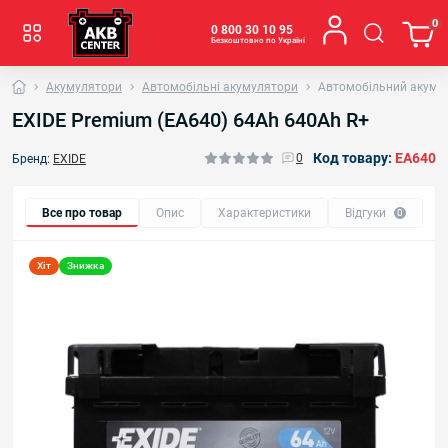
0
0 800 30 10 95
Безкоштовно по Україні
Акумулятори
Автомобільні акумулятори
Автомобільний акумул
EXIDE Premium (EA640) 64Аh 640Ah R+
Код товару:
EA640
0
Бренд:
EXIDE
Все про товар
Опис
Характеристики
Відгуки
0
Хіт
Знижка