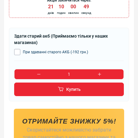
Акція закінчиться через:
21
:
10
:
00
:
49
днів
годин
хвилин
секунд
Здати старий акб (Приймаємо тільки у наших
магазинах)
При здаванні старого АКБ (-192 грн.)
Купить
ОТРИМАЙТЕ ЗНИЖКУ 5%!
Скористайтеся можливістю забрати
товар самостійно з нашого магазину та