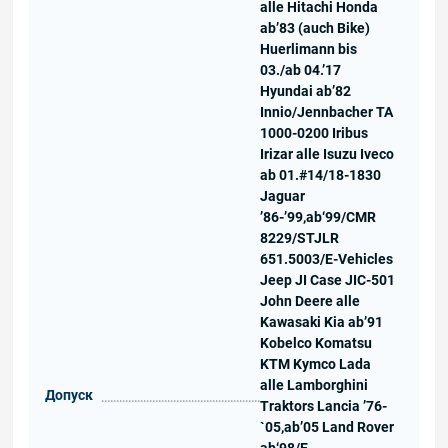
alle Hitachi Honda
ab’83 (auch Bike)
Huerlimann bis
03./ab 04.’17
Hyundai ab’82
Innio/Jennbacher TA
1000-0200 Iribus
Irizar alle Isuzu Iveco
ab 01.#14/18-1830
Jaguar
’86-’99,ab‘99/CMR
8229/STJLR
651.5003/E-Vehicles
Jeep JI Case JIC-501
John Deere alle
Kawasaki Kia ab’91
Kobelco Komatsu
KTM Kymco Lada
alle Lamborghini
Допуск
Traktors Lancia ’76-
`05,ab’05 Land Rover
ab‘98/E-