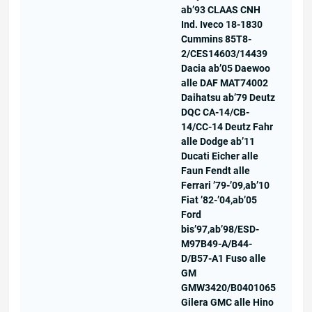
ab’93 CLAAS CNH
Ind. Iveco 18-1830
Cummins 85T8-
2/CES14603/14439
Dacia ab’05 Daewoo
alle DAF MAT74002
Daihatsu ab’79 Deutz
DQC CA-14/CB-
14/CC-14 Deutz Fahr
alle Dodge ab’11
Ducati Eicher alle
Faun Fendt alle
Ferrari ’79-’09,ab’10
Fiat ’82-’04,ab’05
Ford
bis’97,ab’98/ESD-
M97B49-A/B44-
D/B57-A1 Fuso alle
GM
GMW3420/B0401065
Gilera GMC alle Hino