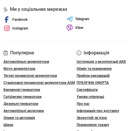
Ми у соціальних мережах
Telegram
Facebook
Viber
Instagram
Популярне
Інформація
Автомобільні акумулятори
Інструкція з експлуатації АКБ
Мото акумулятори
Обмін та повернення
Тягові промислові акумулятори
Прийом рекламацій
Стаціонарні промислові акумулятори АGM
ПУБЛІЧНА ОФЕРТА
Бензинові генератори
Сертифікати
Газ\бензин генератори
Умови співпраці
Дизельні генератори
Про нас
Автомобільні аксесуари
інформація про доставку
Оливи та автохімія
Зворотній зв’язок
Шини
Повернення товару