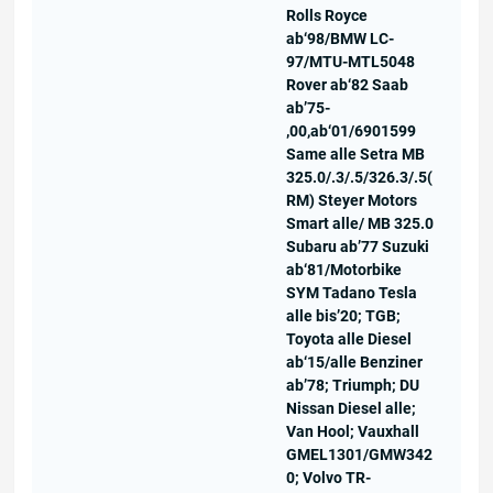
Rolls Royce
ab‘98/BMW LC-
97/MTU-MTL5048
Rover ab‘82 Saab
ab’75-
‚00,ab‘01/6901599
Same alle Setra MB
325.0/.3/.5/326.3/.5(
RM) Steyer Motors
Smart alle/ MB 325.0
Subaru ab’77 Suzuki
ab‘81/Motorbike
SYM Tadano Tesla
alle bis’20; TGB;
Toyota alle Diesel
ab‘15/alle Benziner
ab’78; Triumph; DU
Nissan Diesel alle;
Van Hool; Vauxhall
GMEL1301/GMW342
0; Volvo TR-