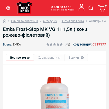
0
0 800 30 10 95
Безкоштовно по Україні
Оливи та автохімія
Антифриз
Антифриз EMKA
Антифриз конц
Emka Frost-Stop MK VG 11 1,5л ( конц.
рожево-фіолетовий)
Код товару:
6319177
0
Бренд:
EMKA
Все про товар
Характеристики
Відгуки
0