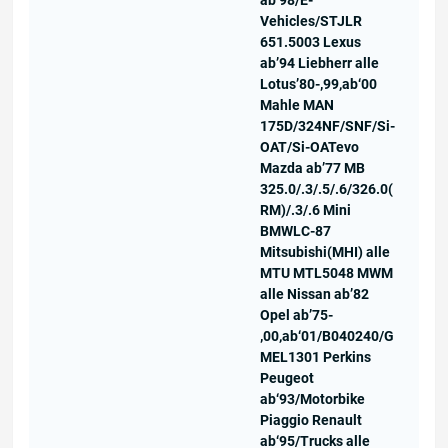
Vehicles/STJLR
651.5003 Lexus
ab’94 Liebherr alle
Lotus’80-‚99,ab‘00
Mahle MAN
175D/324NF/SNF/Si-
OAT/Si-OATevo
Mazda ab’77 MB
325.0/.3/.5/.6/326.0(
RM)/.3/.6 Mini
BMWLC-87
Mitsubishi(MHI) alle
MTU MTL5048 MWM
alle Nissan ab’82
Opel ab’75-
‚00,ab‘01/B040240/G
MEL1301 Perkins
Peugeot
ab‘93/Motorbike
Piaggio Renault
ab‘95/Trucks alle