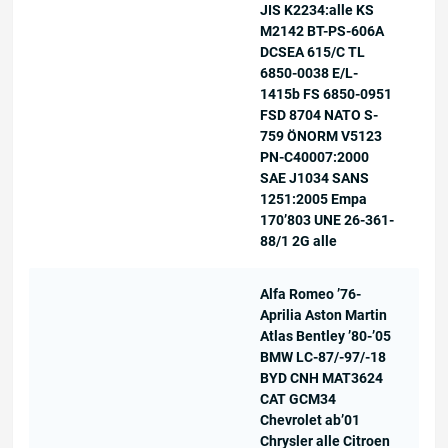
JIS K2234:alle KS
M2142 BT-PS-606A
DCSEA 615/C TL
6850-0038 E/L-
1415b FS 6850-0951
FSD 8704 NATO S-
759 ÖNORM V5123
PN-C40007:2000
SAE J1034 SANS
1251:2005 Empa
170’803 UNE 26-361-
88/1 2G alle
Alfa Romeo ’76-
Aprilia Aston Martin
Atlas Bentley ’80-’05
BMW LC-87/-97/-18
BYD CNH MAT3624
CAT GCM34
Chevrolet ab’01
Chrysler alle Citroen