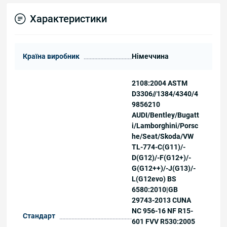
Характеристики
Країна виробник
Німеччина
2108:2004 ASTM
D3306//1384/4340/4
9856210
AUDI/Bentley/Bugatt
i/Lamborghini/Porsc
he/Seat/Skoda/VW
TL-774-C(G11)/-
D(G12)/-F(G12+)/-
G(G12++)/-J(G13)/-
L(G12evo) BS
6580:2010|GB
29743-2013 CUNA
NC 956-16 NF R15-
Стандарт
601 FVV R530:2005