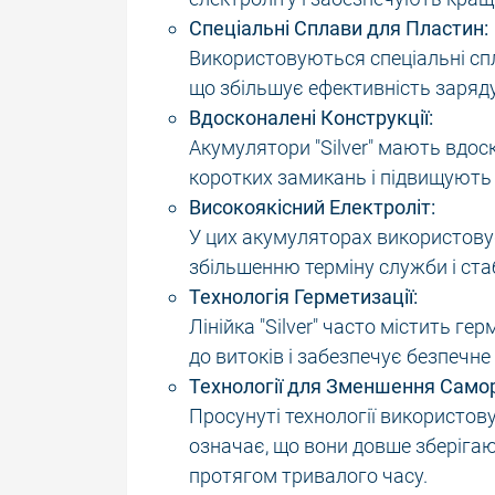
Спеціальні Сплави для Пластин:
Використовуються спеціальні сп
що збільшує ефективність заряду
Вдосконалені Конструкції:
Акумулятори "Silver" мають вдоск
коротких замикань і підвищують с
Високоякісний Електроліт:
У цих акумуляторах використовує
збільшенню терміну служби і ста
Технологія Герметизації:
Лінійка "Silver" часто містить г
до витоків і забезпечує безпечне
Технології для Зменшення Само
Просунуті технології використо
означає, що вони довше зберігаю
протягом тривалого часу.