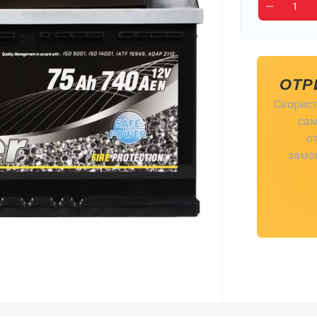
ОТР
Скорист
сам
о
замов