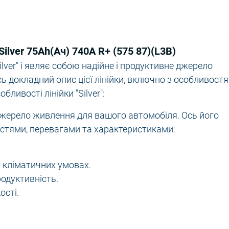
lver 75Ah(Ач) 740A R+ (575 87)(L3B)
ilver" і являє собою надійне і продуктивне джерело
 докладний опис цієї лінійки, включно з особливостя
ливості лінійки "Silver":
джерело живлення для вашого автомобіля. Ось його
стями, перевагами та характеристиками:
х кліматичних умовах.
родуктивність.
ості.