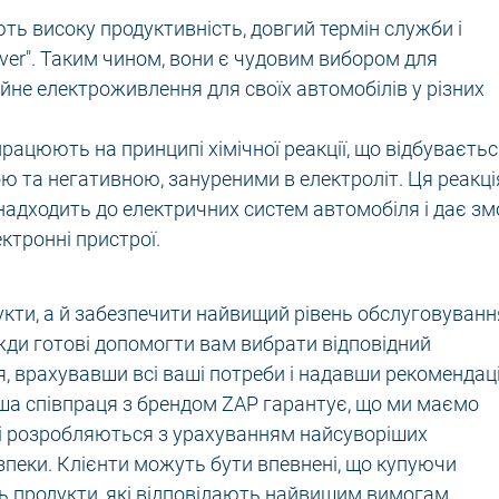
ують високу продуктивність, довгий термін служби і
ilver". Таким чином, вони є чудовим вибором для
ійне електроживлення для своїх автомобілів у різних
працюють на принципі хімічної реакції, що відбуваєть
ю та негативною, зануреними в електроліт. Ця реакці
надходить до електричних систем автомобіля і дає зм
ктронні пристрої.
укти, а й забезпечити найвищий рівень обслуговуванн
жди готові допомогти вам вибрати відповідний
, врахувавши всі ваші потреби і надавши рекомендаці
аша співпраця з брендом ZAP гарантує, що ми маємо
кі розробляються з урахуванням найсуворіших
езпеки. Клієнти можуть бути впевнені, що купуючи
ь продукти, які відповідають найвищим вимогам