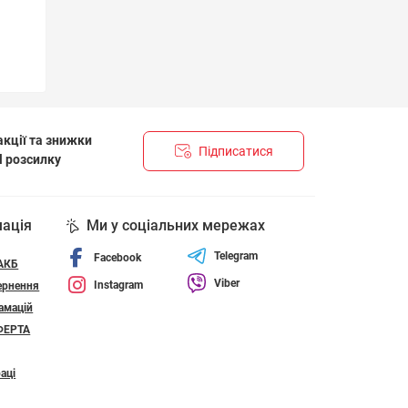
кції та знижки
Підписатися
l розсилку
НЦІЙНОСТІ І ПОЛІТИКА ЩОДО ФАЙЛІВ «COOKIE»
мація
Ми у соціальних мережах
Telegram
Facebook
 АКБ
Viber
Instagram
ернення
амацій
ФЕРТА
аці