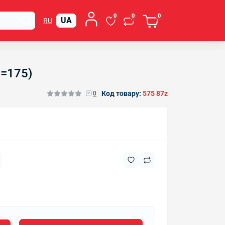
0
0
0
UA
RU
h=175)
Код товару:
575 87z
0