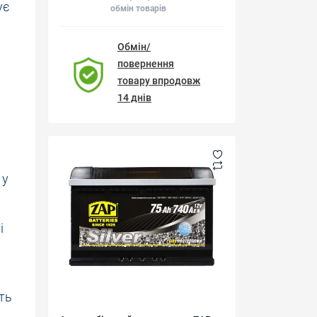
ує
обмін товарів
Обмін/
повернення
товару впродовж
14 днів
 у
і
ть