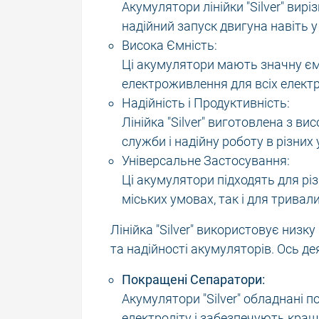
Акумулятори лінійки "Silver" ви
надійний запуск двигуна навіть у 
Висока Ємність:
Ці акумулятори мають значну ємн
електроживлення для всіх електро
Надійність і Продуктивність:
Лінійка "Silver" виготовлена з ви
служби і надійну роботу в різних
Універсальне Застосування:
Ці акумулятори підходять для рі
міських умовах, так і для тривали
Лінійка "Silver" використовує низк
та надійності акумуляторів. Ось дея
Покращені Сепаратори:
Акумулятори "Silver" обладнані 
електроліту і забезпечують кращ