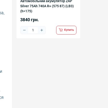
Автомобільний акумулятор ZAP
Silver 75Ah 740A R+ (575 87) (LB3)
(h=175)
ра,
3840 грн.
Купить
ми
о
ся