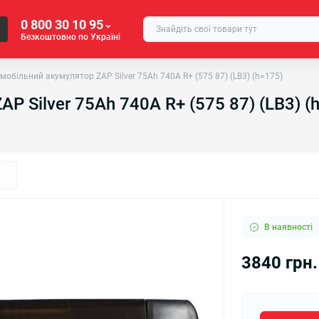
0 800 30 10 95
Безкоштовно по Україні
мобільний акумулятор ZAP Silver 75Ah 740A R+ (575 87) (LB3) (h=175)
 Silver 75Ah 740A R+ (575 87) (LB3) (
В наявності
3840 грн.