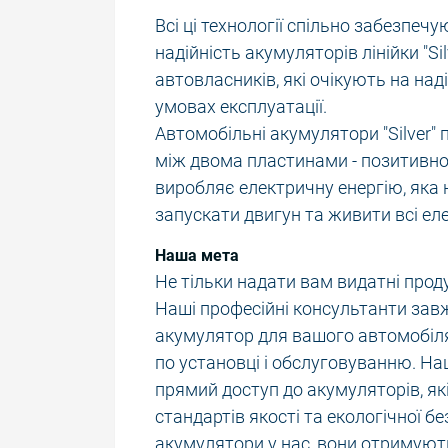
Всі ці технології спільно забезпеч
надійність акумуляторів лінійки "S
автовласників, які очікують на над
умовах експлуатації.
Автомобільні акумулятори "Silver" 
між двома пластинами - позитивно
виробляє електричну енергію, яка 
запускати двигун та живити всі еле
Наша мета
Не тільки надати вам видатні прод
Наші професійні консультанти зав
акумулятор для вашого автомобіля
по установці і обслуговуванню. Н
прямий доступ до акумуляторів, я
стандартів якості та екологічної б
акумулятори у нас, вони отримуют