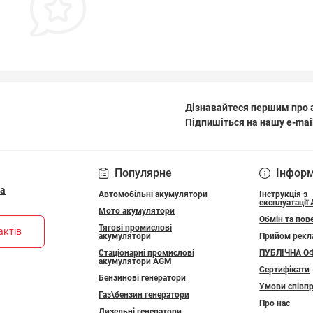
Дізнавайтеся першим про а
Підпишіться на нашу e-mai
ПОЛІТИКА КОНФІДЕ
Популярне
Інфор
ua
Автомобільні акумулятори
Інструкція з
експлуатації
Мото акумулятори
Обмін та пов
Тягові промислові
актів
акумулятори
Прийом рекл
Стаціонарні промислові
ПУБЛІЧНА О
акумулятори АGM
Сертифікати
Бензинові генератори
Умови співпр
Газ\бензин генератори
Про нас
Дизельні генератори