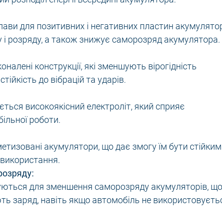
лави для позитивних і негативних пластин акумулято
 і розряду, а також знижує саморозряд акумулятора.
оналені конструкції, які зменшують вірогідність
тійкість до вібрацій та ударів.
ться високоякісний електроліт, який сприяє
більної роботи.
ерметизовані акумулятори, що дає змогу їм бути стійки
 використання.
розряду:
вуються для зменшення саморозряду акумуляторів, щ
ть заряд, навіть якщо автомобіль не використовуєть