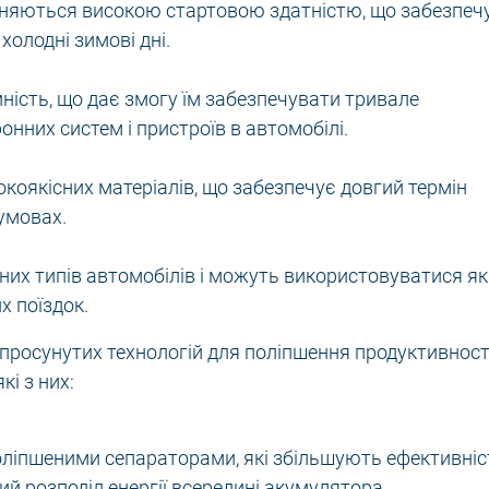
різняються високою стартовою здатністю, що забезпеч
холодні зимові дні.
ість, що дає змогу їм забезпечувати тривале
нних систем і пристроїв в автомобілі.
сокоякісних матеріалів, що забезпечує довгий термін
 умовах.
зних типів автомобілів і можуть використовуватися як
х поїздок.
у просунутих технологій для поліпшення продуктивност
кі з них:
поліпшеними сепараторами, які збільшують ефективніс
ий розподіл енергії всередині акумулятора.