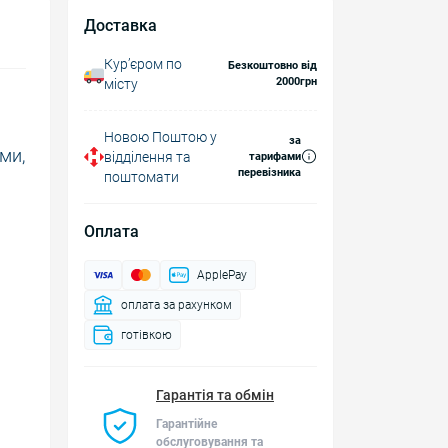
Доставка
Курʼєром по
Безкоштовно від
2000грн
місту
Новою Поштою у
за
ми,
відділення та
тарифами
перевізника
поштомати
Оплата
ApplePay
оплата за рахунком
готівкою
Гарантія та обмін
Гарантійне
обслуговування та