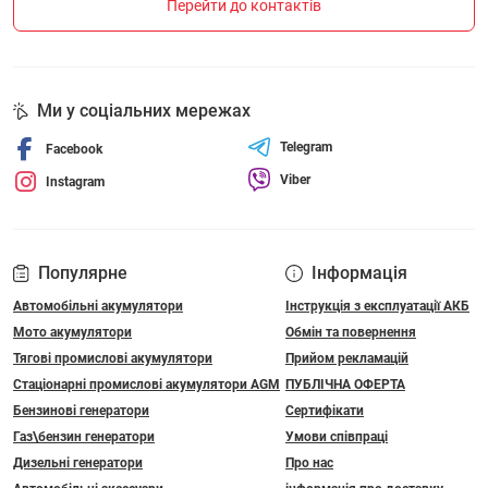
Перейти до контактів
Ми у соціальних мережах
Telegram
Facebook
Viber
Instagram
Популярне
Інформація
Автомобільні акумулятори
Інструкція з експлуатації АКБ
Мото акумулятори
Обмін та повернення
Тягові промислові акумулятори
Прийом рекламацій
Стаціонарні промислові акумулятори АGM
ПУБЛІЧНА ОФЕРТА
Бензинові генератори
Сертифікати
Газ\бензин генератори
Умови співпраці
Дизельні генератори
Про нас