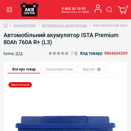
0
0 800 30 10 95
Безкоштовно по Україні
Акумулятори
Автомобільні акумулятори
Автомобільний акумул
Автомобільний акумулятор ISTA Premium
80Ah 760A R+ (L3)
Код товару:
5804604209
0
Бренд:
ISTA
Все про товар
Характеристики
Відгуки
0
Закінчується