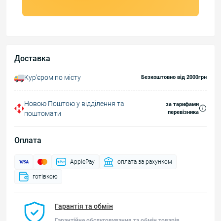
Доставка
Курʼєром по місту
Безкоштовно від 2000грн
Новою Поштою у відділення та
за тарифами
перевізника
поштомати
Оплата
ApplePay
оплата за рахунком
готівкою
Гарантія та обмін
Гарантійне обслуговування та обмін товарів