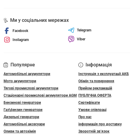
Ми у соціальних мережах
Telegram
Facebook
Viber
Instagram
Популярне
Інформація
Автомобільні акумулятори
Інструкція з експлуатації АКБ
Мото акумулятори
Обмін та повернення
Тягові промислові акумулятори
Прийом рекламацій
Стаціонарні промислові акумулятори АGM
ПУБЛІЧНА ОФЕРТА
Бензинові генератори
Сертифікати
Газ\бензин генератори
Умови співпраці
Дизельні генератори
Про нас
Автомобільні аксесуари
інформація про доставку
Оливи та автохімія
Зворотній зв’язок