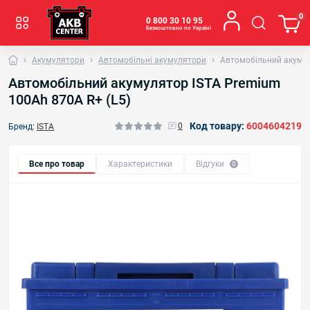
0
0 800 30 10 95
Безкоштовно по Україні
Акумулятори
Автомобільні акумулятори
Автомобільний акумул
Автомобільний акумулятор ISTA Premium
100Ah 870A R+ (L5)
Код товару:
6004604219
0
Бренд:
ISTA
Все про товар
Характеристики
Відгуки
0