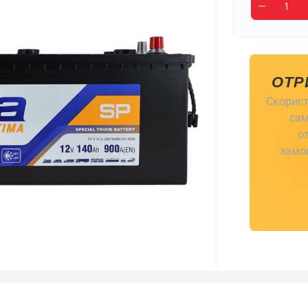
ОТР
Скорист
сам
о
замов