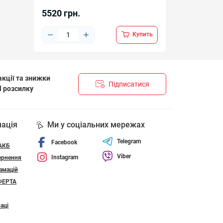
5520 грн.
Купить
кції та знижки
Підписатися
l розсилку
НЦІЙНОСТІ І ПОЛІТИКА ЩОДО ФАЙЛІВ «COOKIE»
мація
Ми у соціальних мережах
Telegram
Facebook
 АКБ
Viber
Instagram
ернення
амацій
ФЕРТА
аці