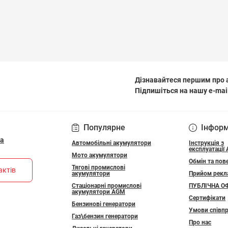
Дізнавайтеся першим про а
Підпишіться на нашу e-mai
ПОЛІТИКА КОНФІДЕ
Популярне
Інфор
ua
Автомобільні акумулятори
Інструкція з
експлуатації
Мото акумулятори
Обмін та пов
Тягові промислові
актів
акумулятори
Прийом рекл
Стаціонарні промислові
ПУБЛІЧНА О
акумулятори АGM
Сертифікати
Бензинові генератори
Умови співпр
Газ\бензин генератори
Про нас