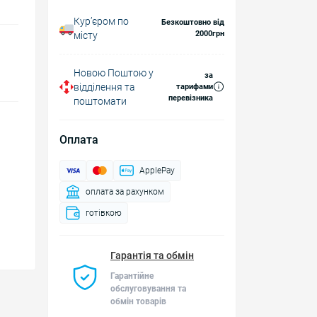
Курʼєром по
Безкоштовно від
2000грн
місту
Новою Поштою у
за
відділення та
тарифами
перевізника
поштомати
Оплата
ApplePay
оплата за рахунком
готівкою
Гарантія та обмін
Гарантійне
обслуговування та
обмін товарів