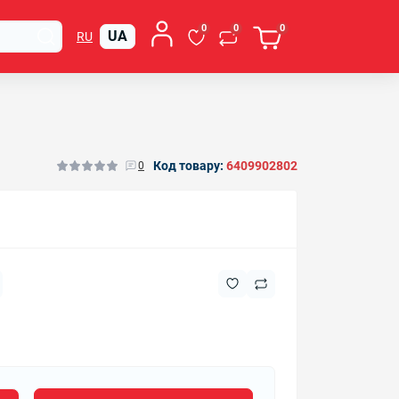
0
0
0
UA
RU
Код товару:
6409902802
0