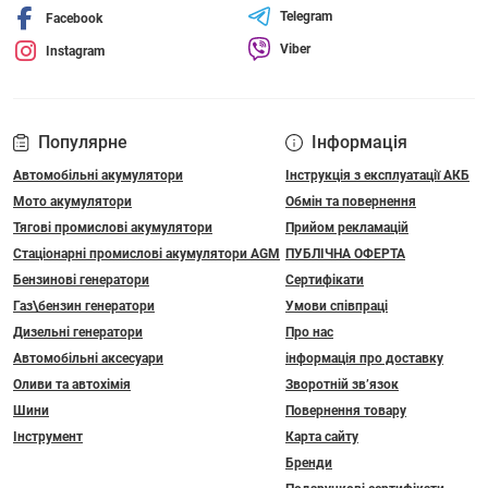
Telegram
Facebook
Viber
Instagram
Популярне
Інформація
Автомобільні акумулятори
Інструкція з експлуатації АКБ
Мото акумулятори
Обмін та повернення
Тягові промислові акумулятори
Прийом рекламацій
Стаціонарні промислові акумулятори АGM
ПУБЛІЧНА ОФЕРТА
Бензинові генератори
Сертифікати
Газ\бензин генератори
Умови співпраці
Дизельні генератори
Про нас
Автомобільні аксесуари
інформація про доставку
Оливи та автохімія
Зворотній зв’язок
Шини
Повернення товару
Інструмент
Карта сайту
Бренди