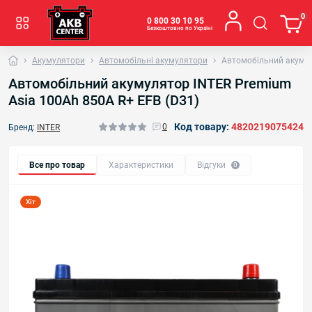
0
0 800 30 10 95
Безкоштовно по Україні
Акумулятори
Автомобільні акумулятори
Автомобільний акумул
Автомобільний акумулятор INTER Premium
Asia 100Ah 850A R+ EFB (D31)
Код товару:
4820219075424
0
Бренд:
INTER
Все про товар
Характеристики
Відгуки
0
Хіт