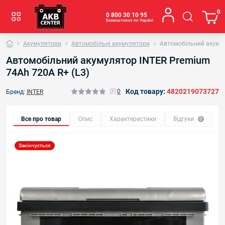
0
0 800 30 10 95
Безкоштовно по Україні
Акумулятори
Автомобільні акумулятори
Автомобільний акумул
Автомобільний акумулятор INTER Premium
74Ah 720A R+ (L3)
Код товару:
4820219073727
0
Бренд:
INTER
Все про товар
Опис
Характеристики
Відгуки
0
Закінчується