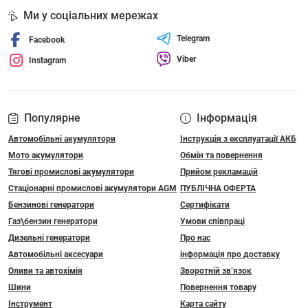
Ми у соціальних мережах
Telegram
Facebook
Viber
Instagram
Популярне
Інформація
Автомобільні акумулятори
Інструкція з експлуатації АКБ
Мото акумулятори
Обмін та повернення
Тягові промислові акумулятори
Прийом рекламацій
Стаціонарні промислові акумулятори АGM
ПУБЛІЧНА ОФЕРТА
Бензинові генератори
Сертифікати
Газ\бензин генератори
Умови співпраці
Дизельні генератори
Про нас
Автомобільні аксесуари
інформація про доставку
Оливи та автохімія
Зворотній зв’язок
Шини
Повернення товару
Інструмент
Карта сайту