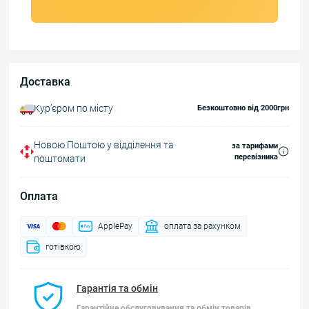
Доставка
Курʼєром по місту
Безкоштовно від 2000грн
Новою Поштою у відділення та
за тарифами
перевізника
поштомати
Оплата
ApplePay
оплата за рахунком
готівкою
Гарантія та обмін
Гарантійне обслуговування та обмін товарів