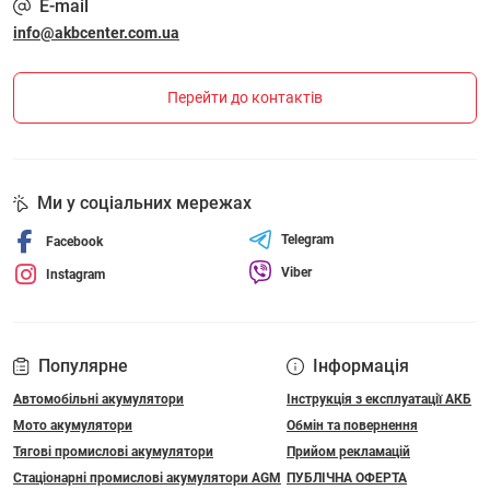
E-mail
info@akbcenter.com.ua
Перейти до контактів
Ми у соціальних мережах
Telegram
Facebook
Viber
Instagram
Популярне
Інформація
Автомобільні акумулятори
Інструкція з експлуатації АКБ
Мото акумулятори
Обмін та повернення
Тягові промислові акумулятори
Прийом рекламацій
Стаціонарні промислові акумулятори АGM
ПУБЛІЧНА ОФЕРТА