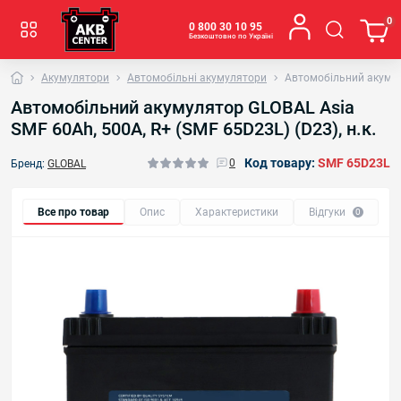
0
0 800 30 10 95
Безкоштовно по Україні
Акумулятори
Автомобільні акумулятори
Автомобільний акумуля
Автомобільний акумулятор GLOBAL Asia
SMF 60Ah, 500A, R+ (SMF 65D23L) (D23), н.к.
Код товару:
SMF 65D23L
0
Бренд:
GLOBAL
Все про товар
Опис
Характеристики
Відгуки
0