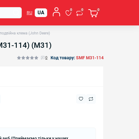
0
0
0
UA
RU
подвійна клема (John Deere)
M31-114) (M31)
Код товару:
SMF M31-114
0
й акб (Приймаємо тільки у наших