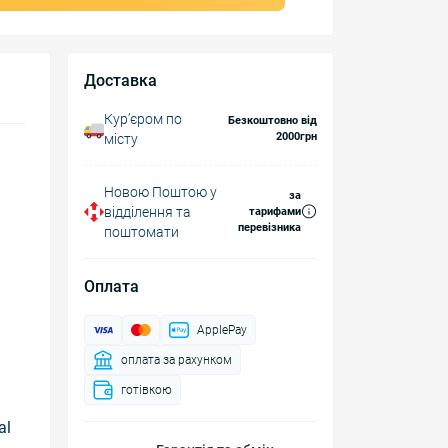
Доставка
Курʼєром по
Безкоштовно від
2000грн
місту
Новою Поштою у
за
відділення та
тарифами
перевізника
поштомати
Оплата
є
ApplePay
оплата за рахунком
готівкою
al