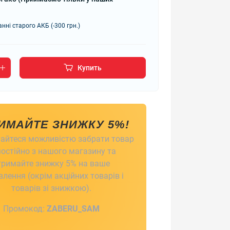
нні старого АКБ (-300 грн.)
Купить
ИМАЙТЕ ЗНИЖКУ 5%!
айтеся можливістю забрати товар
остійно з нашого магазину та
тримайте знижку 5% на ваше
лення (окрім акційних товарів і
товарів зі знижкою).
Промокод:
ZABERU_SAM