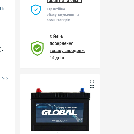
Гарантія та обмін
ть
Гарантійне
обслуговування та
обмін товарів
Обмін/
повернення
).
товару впродовж
14 днів
 час