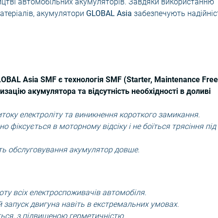
бництві автомобільних акумуляторів. Завдяки використанню
матеріалів, акумулятори
GLOBAL Asia
забезпечують надійніс
AL Asia SMF є технологія SMF (Starter, Maintenance Free
изацію акумулятора та відсутність необхідності в доливі
току електроліту та виникнення короткого замикання.
йно фіксується в моторному відсіку і не боїться трясіння під
сть обслуговування акумулятор довше.
оту всіх електроспоживачів автомобіля.
й запуск двигуна навіть в екстремальних умовах.
ться, з підвищеною герметичністю.