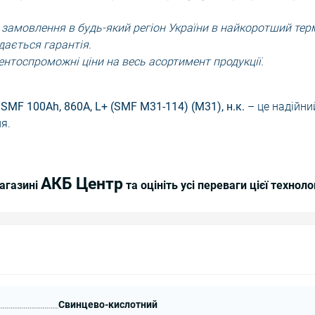
амовлення в будь-який регіон України в найкоротший терм
дається гарантія.
ентоспроможні ціни на весь асортимент продукції.
SMF 100Ah, 860A, L+ (SMF M31-114) (M31), н.к.
– це надійни
я.
АКБ Центр
магазині
та оцініть усі переваги цієї технолог
Свинцево-кислотний