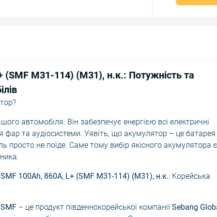
 (SMF M31-114) (M31), н.к.: Потужність та
ілів
тор?
шого автомобіля. Він забезпечує енергією всі електричні
я фар та аудіосистеми. Уявіть, що акумулятор – це батарея
іль просто не поїде. Саме тому вибір якісного акумулятора 
ника.
SMF 100Ah, 860A, L+ (SMF M31-114) (M31), н.к.
: Корейська
 SMF
– це продукт південнокорейської компанії
Sebang Glob