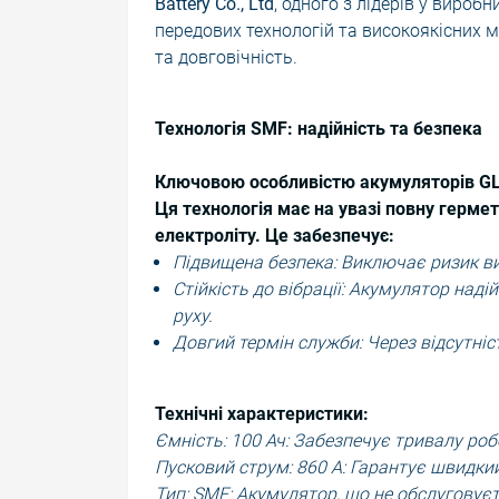
Battery Co., Ltd
, одного з лідерів у виро
передових технологій та високоякісних 
та довговічність.
Технологія SMF: надійність та безпека
Ключовою особливістю акумуляторів GLOB
Ця технологія має на увазі повну гермет
електроліту. Це забезпечує:
Підвищена безпека: Виключає ризик ви
Стійкість до вібрації: Акумулятор наді
руху.
Довгий термін служби: Через відсутні
Технічні характеристики:
Ємність: 100 Ач: Забезпечує тривалу роб
Пусковий струм: 860 А: Гарантує швидки
Тип: SMF: Акумулятор, що не обслуговує