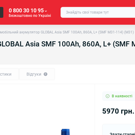
0 800 30 10 95
Безкоштовно по Україні
мобільний акумулятор GLOBAL Asia SMF 100Ah, 860A, L+ (SMF M31-114) (M31) 
LOBAL Asia SMF 100Ah, 860A, L+ (SMF 
стики
Відгуки
0
В наявності
5970 грн.
Здати стари