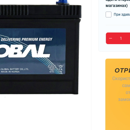
магазинах)
При здава
ОТР
Скорист
сам
о
замов