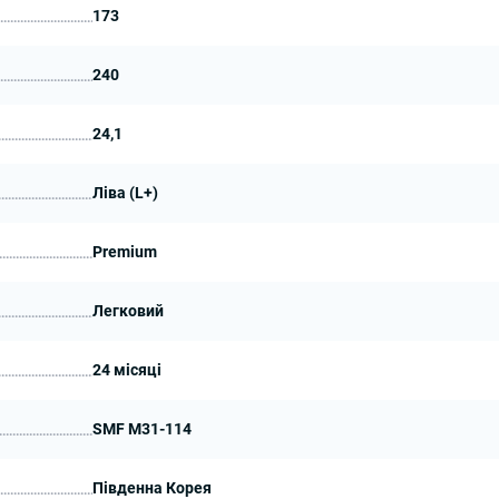
173
240
24,1
Ліва (L+)
Premium
Легковий
24 місяці
SMF M31-114
Південна Корея