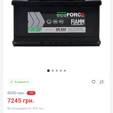
В наявності
8050 грн.
-10%
7245 грн.
Ви заощаджуєте:
805 грн.