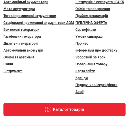
Автомобільні акумулятори
Інструкція з експлуатації АКБ
Мото акумулятори
Обмін та повернення
Тягові промислові акумулятори
Прийом рекламацій
Стаціонарні промислові акумулятори АGM
ПУБЛІЧНА ОФЕРТА
Бензинові генератори
Сертифікати
Газ\бензин генератори
Умови співпраці
Дизельні генератори
Про нас
Автомобільні аксесуари
інформація про доставку
Оливи та автохімія
Зворотній зв’язок
Шини
Повернення товару
Інструмент
Карта сайту
Бренди
Подарункові сертифікати
Акції
Каталог товарів