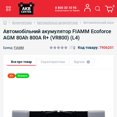
0
0 800 30 10 95
Безкоштовно по Україні
Акумулятори
Автомобільні акумулятори
Автомобільний акумул
Автомобільний акумулятор FIAMM Ecoforce
AGM 80Аh 800А R+ (VR800) (L4)
Код товару:
7906201
0
Бренд:
FIAMM
Все про товар
Характеристики
Відгуки
0
Хіт
Знижка