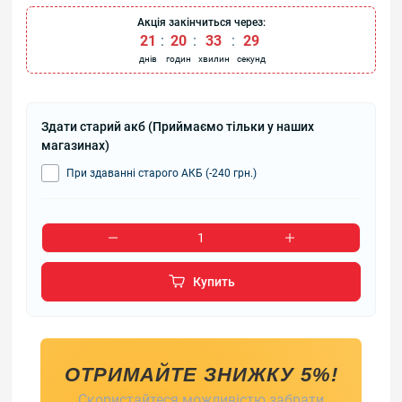
Акція закінчиться через:
21
:
20
:
33
:
29
днів
годин
хвилин
секунд
Здати старий акб (Приймаємо тільки у наших
магазинах)
При здаванні старого АКБ (-240 грн.)
Купить
ОТРИМАЙТЕ ЗНИЖКУ 5%!
Скористайтеся можливістю забрати