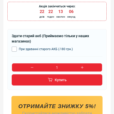
Акція закінчиться через:
22
:
22
:
13
:
06
днів
годин
хвилин
секунд
Здати старий акб (Приймаємо тільки у наших
магазинах)
При здаванні старого АКБ (-180 грн.)
Купить
ОТРИМАЙТЕ ЗНИЖКУ 5%!
Скористайтеся можливістю забрати