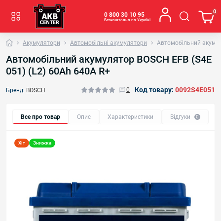
0
0 800 30 10 95
Безкоштовно по Україні
Акумулятори
Автомобільні акумулятори
Автомобільний акумул
Автомобільний акумулятор BOSCH EFB (S4E
051) (L2) 60Ah 640A R+
Код товару:
0092S4E051
0
Бренд:
BOSCH
Все про товар
Опис
Характеристики
Відгуки
0
Хіт
Знижка