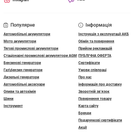
Instagram
Популярне
Інформація
Автомобільні акумулятори
Інструкція з експлуатації АКБ
Мото акумулятори
Обмін та повернення
Тягові промислові акумулятори
Прийом рекламацій
Стаціонарні промислові акумулятори АGM
ПУБЛІЧНА ОФЕРТА
Бензинові генератори
Сертифікати
Газ\бензин генератори
Умови співпраці
Дизельні генератори
Про нас
Автомобільні аксесуари
інформація про доставку
Оливи та автохімія
Зворотній зв’язок
Шини
Повернення товару
Інструмент
Карта сайту
Бренди
Подарункові сертифікати
Акції