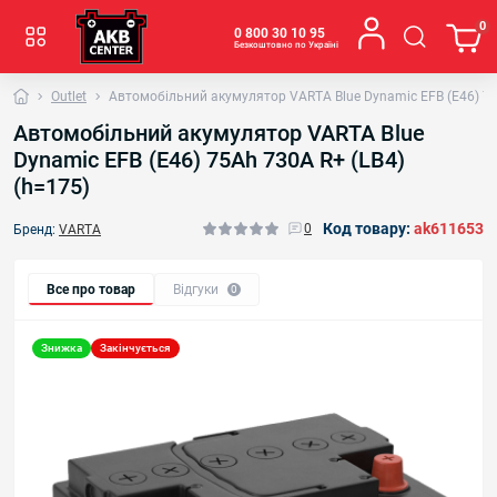
0
0 800 30 10 95
Безкоштовно по Україні
Outlet
Автомобільний акумулятор VARTA Blue Dynamic EFB (E46) 75
Автомобільний акумулятор VARTA Blue
Dynamic EFB (E46) 75Ah 730A R+ (LB4)
(h=175)
Код товару:
ak611653
0
Бренд:
VARTA
Все про товар
Відгуки
0
Знижка
Закінчується