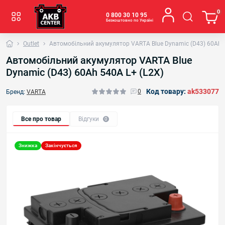
0
0 800 30 10 95
Безкоштовно по Україні
Outlet
Автомобільний акумулятор VARTA Blue Dynamic (D43) 60Ah 5
Автомобільний акумулятор VARTA Blue
Dynamic (D43) 60Ah 540A L+ (L2X)
Код товару:
ak533077
0
Бренд:
VARTA
Все про товар
Відгуки
0
Знижка
Закінчується