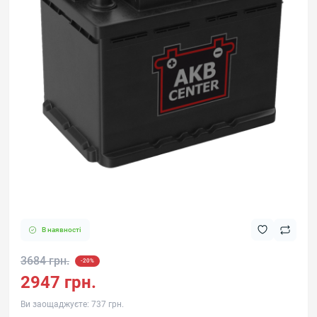
В наявності
3684 грн.
-20%
2947 грн.
Ви заощаджуєте:
737 грн.