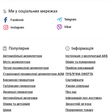
Ми у соціальних мережах
Telegram
Facebook
Viber
Instagram
Популярне
Інформація
Автомобільні акумулятори
Інструкція з експлуатації АКБ
Мото акумулятори
Обмін та повернення
Тягові промислові акумулятори
Прийом рекламацій
Стаціонарні промислові акумулятори АGM
ПУБЛІЧНА ОФЕРТА
Бензинові генератори
Сертифікати
Газ\бензин генератори
Умови співпраці
Дизельні генератори
Про нас
Автомобільні аксесуари
інформація про доставку
Оливи та автохімія
Зворотній зв’язок
Шини
Повернення товару