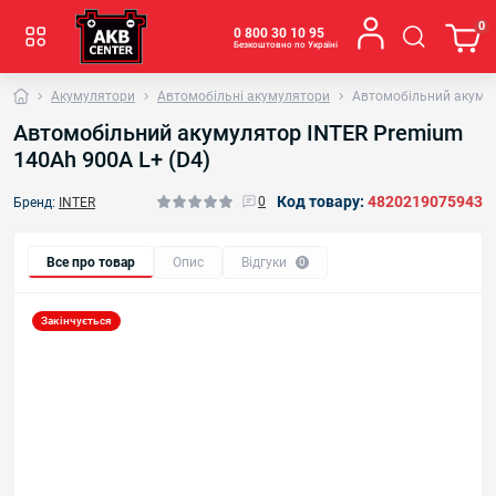
0
0 800 30 10 95
Безкоштовно по Україні
Акумулятори
Автомобільні акумулятори
Автомобільний акумул
Автомобільний акумулятор INTER Premium
140Ah 900A L+ (D4)
Код товару:
4820219075943
0
Бренд:
INTER
Все про товар
Опис
Відгуки
0
Закінчується