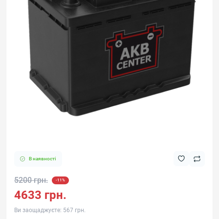
В наявності
5200 грн.
-11%
4633 грн.
Ви заощаджуєте:
567 грн.