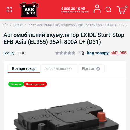
0
0 800 30 10 95
Безкоштовно по Україні
Outlet
Автомобільний акумулятор EXIDE Start-Stop EFB Asia (EL955)
Автомобільний акумулятор EXIDE Start-Stop
EFB Asia (EL955) 95Аh 800A L+ (D31)
Код товару:
akEL955
0
Бренд:
EXIDE
Все про товар
Характеристики
Відгуки
0
Знижка
Закінчується