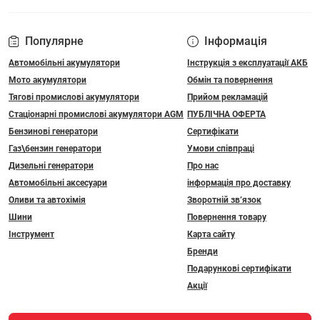
Популярне
Інформація
Автомобільні акумулятори
Інструкція з експлуатації АКБ
Мото акумулятори
Обмін та повернення
Тягові промислові акумулятори
Прийом рекламацій
Стаціонарні промислові акумулятори АGM
ПУБЛІЧНА ОФЕРТА
Бензинові генератори
Сертифікати
Газ\бензин генератори
Умови співпраці
Дизельні генератори
Про нас
Автомобільні аксесуари
інформація про доставку
Оливи та автохімія
Зворотній зв’язок
Шини
Повернення товару
Інструмент
Карта сайту
Бренди
Подарункові сертифікати
Акції