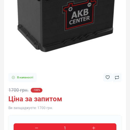
В наявності
1700 грн.
-100%
Ціна за запитом
Ви заощаджуєте:
1700 грн.