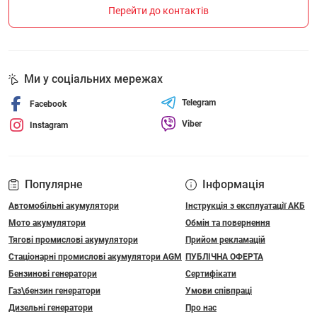
Перейти до контактів
Ми у соціальних мережах
Telegram
Facebook
Viber
Instagram
Популярне
Інформація
Автомобільні акумулятори
Інструкція з експлуатації АКБ
Мото акумулятори
Обмін та повернення
Тягові промислові акумулятори
Прийом рекламацій
Стаціонарні промислові акумулятори АGM
ПУБЛІЧНА ОФЕРТА
Бензинові генератори
Сертифікати
Газ\бензин генератори
Умови співпраці
Дизельні генератори
Про нас