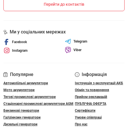
Перейти до контактів
Ми у соціальних мережах
Telegram
Facebook
Viber
Instagram
Популярне
Інформація
Автомобільні акумулятори
Інструкція з експлуатації АКБ
Мото акумулятори
Обмін та повернення
Тягові промислові акумулятори
Прийом рекламацій
Стаціонарні промислові акумулятори АGM
ПУБЛІЧНА ОФЕРТА
Бензинові генератори
Сертифікати
Газ\бензин генератори
Умови співпраці
Дизельні генератори
Про нас