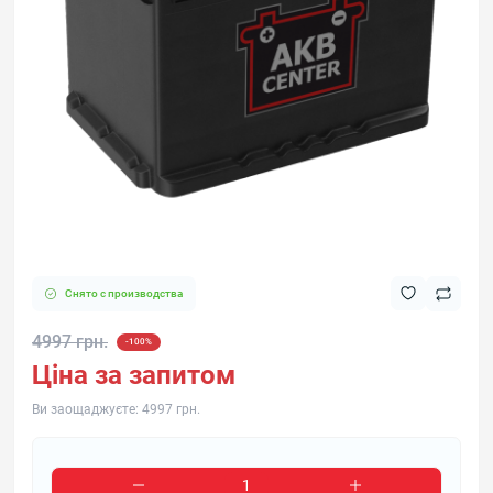
Снято с производства
4997 грн.
-100%
Ціна за запитом
Ви заощаджуєте:
4997 грн.