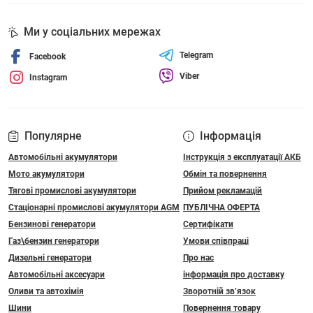
Ми у соціальних мережах
Telegram
Facebook
Viber
Instagram
Популярне
Інформація
Автомобільні акумулятори
Інструкція з експлуатації АКБ
Мото акумулятори
Обмін та повернення
Тягові промислові акумулятори
Прийом рекламацій
Стаціонарні промислові акумулятори АGM
ПУБЛІЧНА ОФЕРТА
Бензинові генератори
Сертифікати
Газ\бензин генератори
Умови співпраці
Дизельні генератори
Про нас
Автомобільні аксесуари
інформація про доставку
Оливи та автохімія
Зворотній зв’язок
Шини
Повернення товару