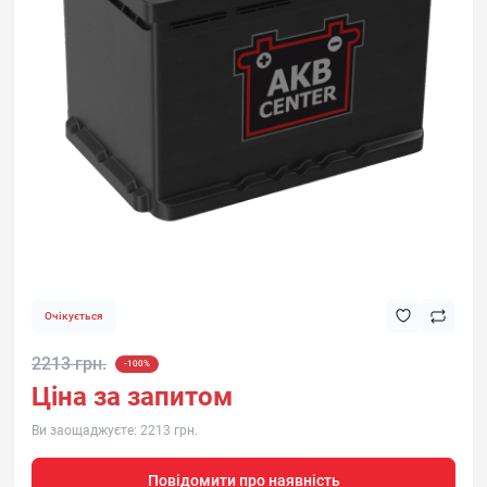
Очікується
2213 грн.
-100%
Ціна за запитом
Ви заощаджуєте:
2213 грн.
Повідомити про наявність