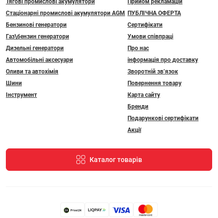
Тягові промислові акумулятори
Прийом рекламацій
Стаціонарні промислові акумулятори АGM
ПУБЛІЧНА ОФЕРТА
Бензинові генератори
Сертифікати
Газ\бензин генератори
Умови співпраці
Дизельні генератори
Про нас
Автомобільні аксесуари
інформація про доставку
Оливи та автохімія
Зворотній зв’язок
Шини
Повернення товару
Інструмент
Карта сайту
Бренди
Подарункові сертифікати
Акції
Каталог товарів