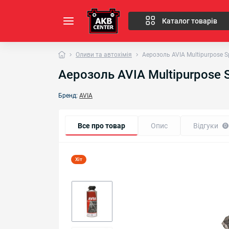
Каталог товарів
Оливи та автохімія
Аерозоль AVIA Multipurpose S
Аерозоль AVIA Multipurpose 
Бренд:
AVIA
Все про товар
Опис
Відгуки
0
Хіт