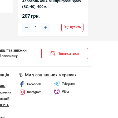
Аерозоль AVIA Multipurpose Spray
(ВД-40), 400мл
207 грн.
Купить
кції та знижки
Підписатися
l розсилку
НЦІЙНОСТІ І ПОЛІТИКА ЩОДО ФАЙЛІВ «COOKIE»
мація
Ми у соціальних мережах
Telegram
Facebook
 АКБ
Viber
Instagram
ернення
амацій
ФЕРТА
аці