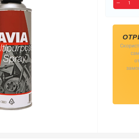
ОТР
Скорист
сам
о
замов