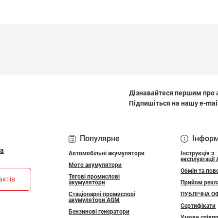
Дізнавайтеся першим про а
Підпишіться на нашу e-mai
ПОЛІТИКА КОНФІДЕ
Популярне
Інфор
ua
Автомобільні акумулятори
Інструкція з
експлуатації
Мото акумулятори
Обмін та пов
Тягові промислові
актів
акумулятори
Прийом рекл
Стаціонарні промислові
ПУБЛІЧНА О
акумулятори АGM
Сертифікати
Бензинові генератори
Умови співпр