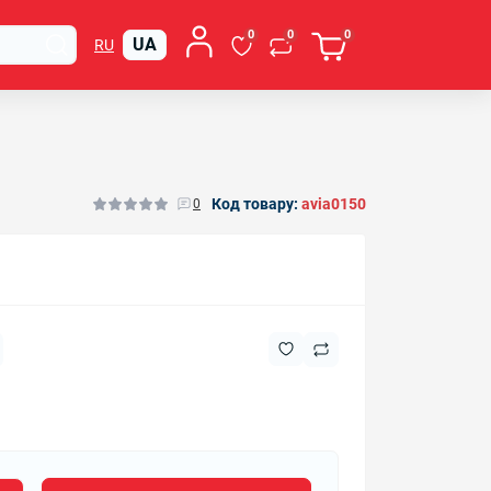
0
0
0
UA
RU
Код товару:
avia0150
0