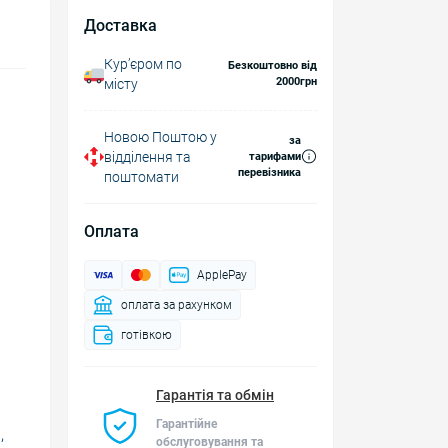
Доставка
Курʼєром по
Безкоштовно від
2000грн
місту
Новою Поштою у
за
відділення та
тарифами
перевізника
поштомати
Оплата
ApplePay
оплата за рахунком
готівкою
Гарантія та обмін
Гарантійне
,
обслуговування та