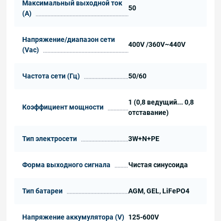
Максимальный выходной ток
50
(A)
Напряжение/диапазон сети
400V /360V~440V
(Vac)
Частота сети (Гц)
50/60
1 (0,8 ведущий... 0,8
Коэффициент мощности
отставание)
Тип электросети
3W+N+PE
Форма выходного сигнала
Чистая синусоида
Тип батареи
AGM, GEL, LiFePO4
Напряжение аккумулятора (V)
125-600V