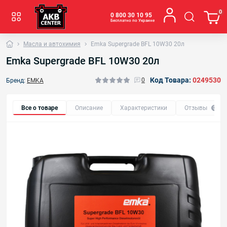
0
0 800 30 10 95
Бесплатно по Украине
Масла и автохимия
Emka Supergrade BFL 10W30 20л
Emka Supergrade BFL 10W30 20л
Код Товара:
0249530
0
Бренд:
EMKA
Все о товаре
Описание
Характеристики
Отзывы
0