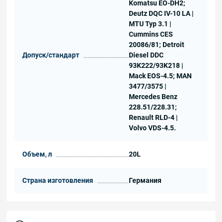
Komatsu EO-DH2;
Deutz DQC IV-10 LA |
MTU Typ 3.1 |
Cummins CES
20086/81; Detroit
Допуск/стандарт
Diesel DDC
93K222/93K218 |
Mack EOS-4.5; MAN
3477/3575 |
Mercedes Benz
228.51/228.31;
Renault RLD-4 |
Volvo VDS-4.5.
Объем, л
20L
Страна изготовления
Германия