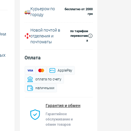
Курьером по
бесплатно от 2000
грн
городу
Новой почтой в
по тарифам
Они
отделения и
перевозчик
а
почтоматы
ных
Оплата
ApplePay
оплата по счету
наличными
Гарантия и обмен
Гарантийное
обслуживание и
обмен товаров