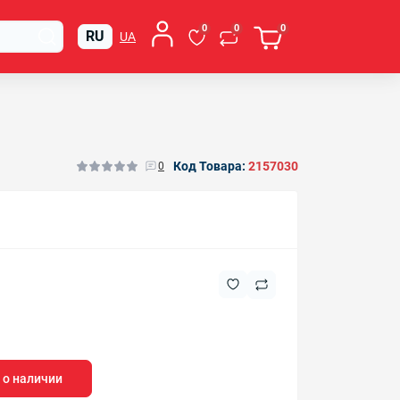
0
0
0
RU
UA
Код Товара:
2157030
0
 о наличии