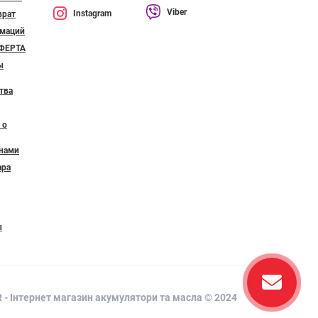
Viber
Instagram
врат
амаций
ФЕРТА
ы
тва
 о
 нами
ара
ы
- Інтернет магазин акумулятори та масла © 2024