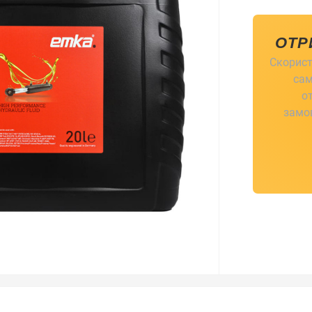
ОТР
Скорист
сам
о
замов