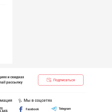
иях и скидках
Подписаться
mail рассылку
НЦІЙНОСТІ І ПОЛІТИКА ЩОДО ФАЙЛІВ«COOKIE»
мация
Мы в соцсетях
по
Telegram
Facebook
и АКБ