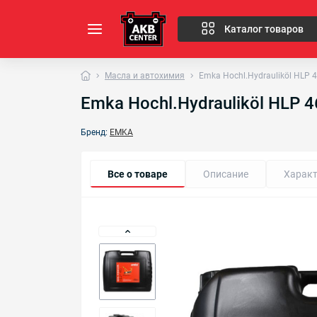
Каталог товаров
Масла и автохимия
Emka Hochl.Hydrauliköl HLP 
Emka Hochl.Hydrauliköl HLP 4
Бренд:
EMKA
Все о товаре
Описание
Характ