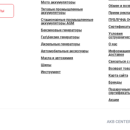
Мото аккумуляторы
Обмен и воз
Тяговые промышленные
кты
аккумуляторы
Прием рекл
Стационарные промышленные
ПУБЛІЧНА О
аккумуляторы AGM
Сертификат
Бензиновые генераторы
Условия
Газ\бензин генераторы
сотрудничес
Дизельные генераторы
О нас
Автомобильные аксессуары
Информация
доставке
Масла и автохимия
Связаться с
Шины
Возврат тов
Инструмент
Карта сайта
Бренды
Подарочные
сертификат
Акции
AKB CENTER 