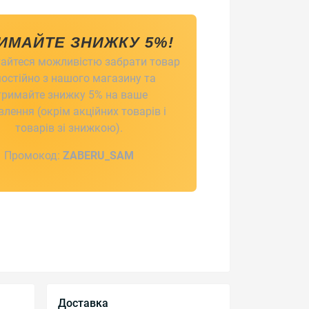
ИМАЙТЕ ЗНИЖКУ 5%!
айтеся можливістю забрати товар
остійно з нашого магазину та
тримайте знижку 5% на ваше
лення (окрім акційних товарів і
товарів зі знижкою).
Промокод:
ZABERU_SAM
Доставка