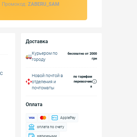
Промокод:
ZABERU_SAM
Доставка
Курьером по
бесплатно от 2000
грн
городу
с
Новой почтой в
по тарифам
отделения и
перевозчик
а
почтоматы
Оплата
ApplePay
оплата по счету
наличными