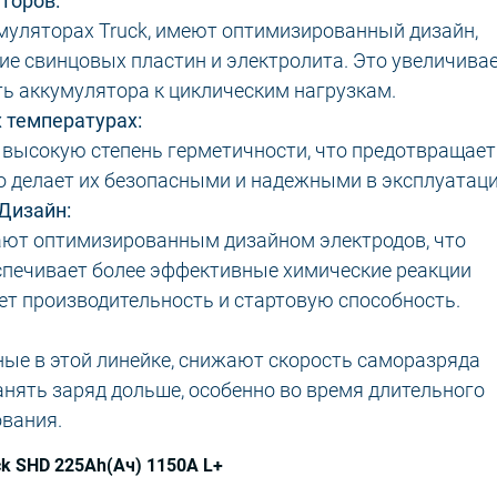
торов:
муляторах Truck, имеют оптимизированный дизайн,
е свинцовых пластин и электролита. Это увеличива
ь аккумулятора к циклическим нагрузкам.
 температурах:
 высокую степень герметичности, что предотвращает
то делает их безопасными и надежными в эксплуатаци
Дизайн:
ают оптимизированным дизайном электродов, что
еспечивает более эффективные химические реакции
ет производительность и стартовую способность.
ные в этой линейке, снижают скорость саморазряда
анять заряд дольше, особенно во время длительного
ования.
k SHD 225Ah(Ач) 1150A L+