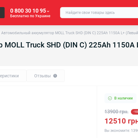
0 800 30 10 95
Бесплатно по Украине
Автомобильный аккумулятор MOLL Truck SHD (DIN C) 225Ah 1150A L+ (Левый
MOLL Truck SHD (DIN C) 225Ah 1150A 
еристики
Отзывы
1
В наличии
13900 грн.
-1
12510 грн
Вы экономите:
139