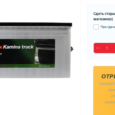
Сдать стары
магазинах)
При сдаче
ОТР
Скорист
сам
о
замов