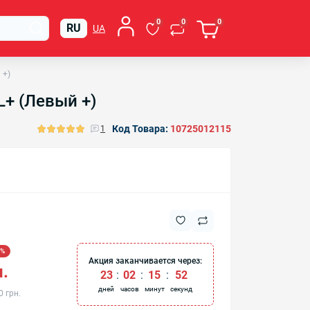
0
0
0
RU
UA
 +)
L+ (Левый +)
Код Товара:
10725012115
1
0%
Акция заканчивается через:
.
23
:
02
:
15
:
51
дней
часов
минут
секунд
0 грн.