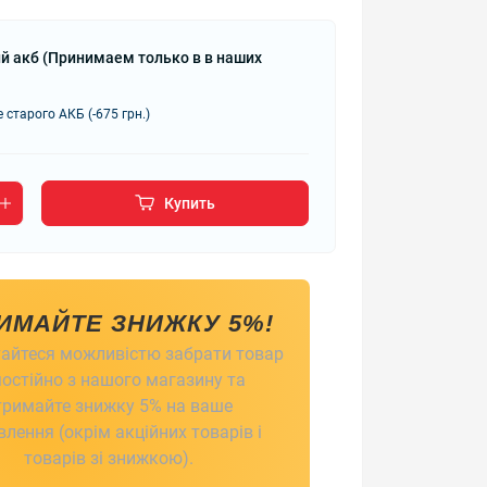
й акб (Принимаем только в в наших
 старого АКБ (-675 грн.)
Купить
ИМАЙТЕ ЗНИЖКУ 5%!
айтеся можливістю забрати товар
остійно з нашого магазину та
тримайте знижку 5% на ваше
лення (окрім акційних товарів і
товарів зі знижкою).