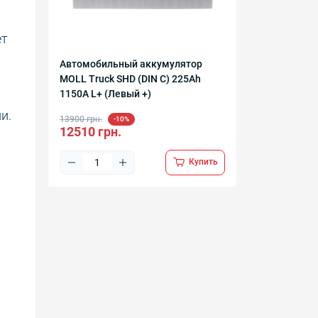
ет
Автомобильный аккумулятор
MOLL Truck SHD (DIN C) 225Ah
1150A L+ (Левый +)
и.
13900 грн.
-10%
12510 грн.
Купить