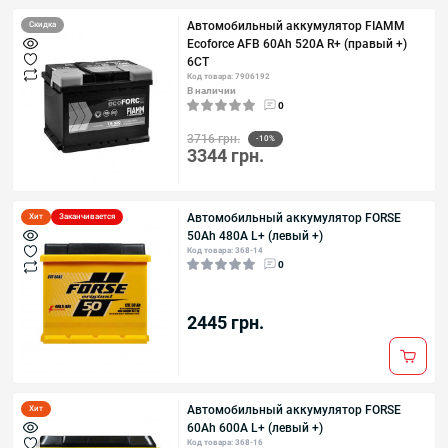
Автомобильный аккумулятор FIAMM
Скидка
Ecoforce AFB 60Аh 520А R+ (правый +)
6СТ
Код товара: 7906192
В наличии
0
3716 грн.
-10%
3344 грн.
Автомобильный аккумулятор FORSE
Хит
Заканчивается
50Аh 480А L+ (левый +)
Код товара: 368-14
0
2445 грн.
Автомобильный аккумулятор FORSE
Хит
60Ah 600A L+ (левый +)
Код товара: 368-16