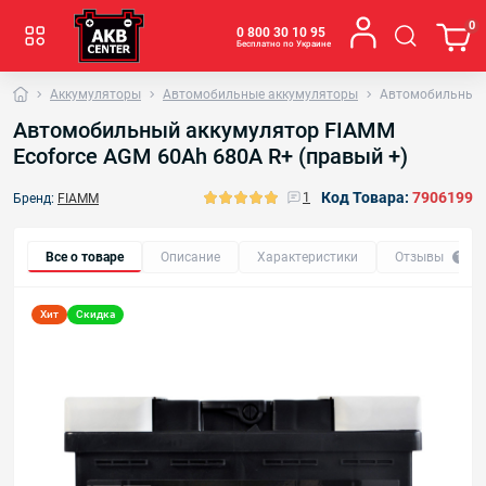
0
0 800 30 10 95
Бесплатно по Украине
Аккумуляторы
Автомобильные аккумуляторы
Автомобильный а
Автомобильный аккумулятор FIAMM
Ecoforce AGM 60Аh 680А R+ (правый +)
Код Товара:
7906199
1
Бренд:
FIAMM
Все о товаре
Описание
Характеристики
Отзывы
1
Хит
Скидка