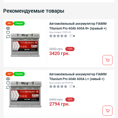
Рекомендуемые товары
Автомобильный аккумулятор FIAMM
Хит
Скидка
Titanium Pro 60Аh 600А R+ (правый +)
Код товара: 7905149
0
3800 грн.
-10%
3420 грн.
Автомобильный аккумулятор FIAMM
Хит
Скидка
Titanium Pro 60Аh 600А L+ (левый +)
Код товара: ak7905998
0
3493 грн.
-20%
2794 грн.