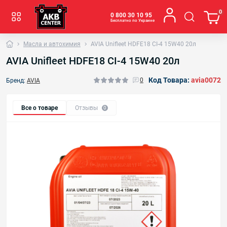
0
0 800 30 10 95
Бесплатно по Украине
Масла и автохимия
AVIA Unifleet HDFE18 CI-4 15W40 20л
AVIA Unifleet HDFE18 CI-4 15W40 20л
Код Товара:
avia0072
0
Бренд:
AVIA
Все о товаре
Отзывы
0