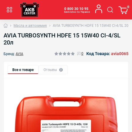
0
0 800 30 10 95
Бесплатно по Украине
Масла и автохимия
AVIA TURBOSYNTH HDFE 15 15W40 CI-4/SL 20л
AVIA TURBOSYNTH HDFE 15 15W40 CI-4/SL
20л
Код Товара:
avia0065
0
Бренд:
AVIA
Все о товаре
Отзывы
0