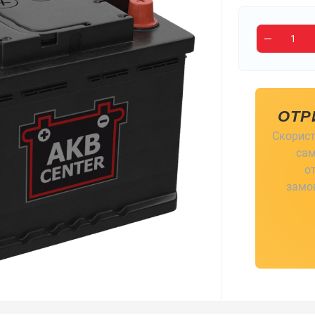
ОТР
Скорист
сам
о
замов