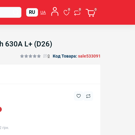
0
0
0
RU
UA
h 630А L+ (D26)
Код Товара:
sale533091
0
2 грн.