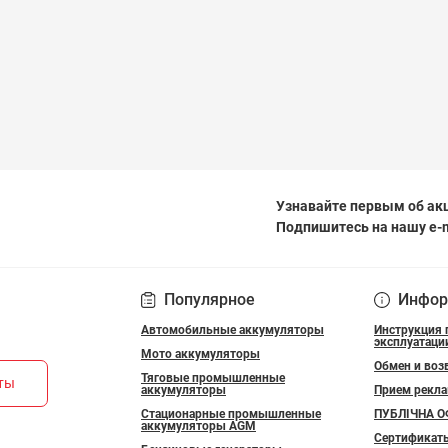
Узнавайте первым об акц
Подпишитесь на нашу e-
ПОЛІТИКА КОНФІДЕ
Популярное
Инфор
Автомобильные аккумуляторы
Инструкция 
эксплуатаци
Мото аккумуляторы
Обмен и воз
Тяговые промышленные
кты
аккумуляторы
Прием рекл
Стационарные промышленные
ПУБЛІЧНА О
аккумуляторы AGM
Сертификат