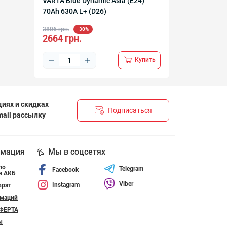
VARTA Blue Dynamic Asia (E24)
70Ah 630А L+ (D26)
3806 грн.
-30%
2664 грн.
Купить
иях и скидках
Подписаться
mail рассылку
НЦІЙНОСТІ І ПОЛІТИКА ЩОДО ФАЙЛІВ«COOKIE»
мация
Мы в соцсетях
по
Telegram
Facebook
и АКБ
Viber
Instagram
врат
амаций
ФЕРТА
ы