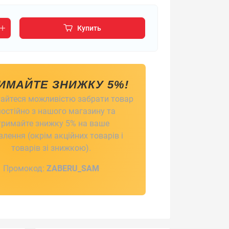
Купить
ИМАЙТЕ ЗНИЖКУ 5%!
айтеся можливістю забрати товар
остійно з нашого магазину та
тримайте знижку 5% на ваше
лення (окрім акційних товарів і
товарів зі знижкою).
Промокод:
ZABERU_SAM