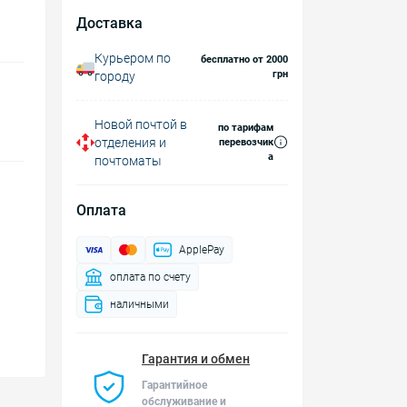
Доставка
Курьером по
бесплатно от 2000
грн
городу
Новой почтой в
по тарифам
отделения и
перевозчик
а
почтоматы
Оплата
ApplePay
оплата по счету
наличными
Гарантия и обмен
Гарантийное
обслуживание и