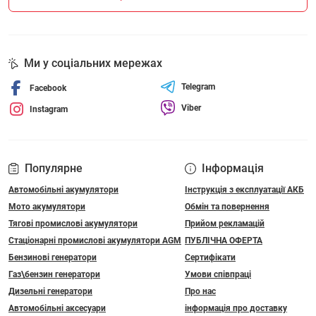
Ми у соціальних мережах
Telegram
Facebook
Viber
Instagram
Популярне
Інформація
Автомобільні акумулятори
Інструкція з експлуатації АКБ
Мото акумулятори
Обмін та повернення
Тягові промислові акумулятори
Прийом рекламацій
Стаціонарні промислові акумулятори АGM
ПУБЛІЧНА ОФЕРТА
Бензинові генератори
Сертифікати
Газ\бензин генератори
Умови співпраці
Дизельні генератори
Про нас
Автомобільні аксесуари
інформація про доставку