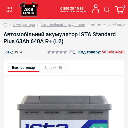
0
0 800 30 10 95
Безкоштовно по Україні
Акумулятори
Автомобільні акумулятори
Автомобільний акумуля
Автомобільний акумулятор ISTA Standard
Plus 63Ah 640A R+ (L2)
Код товару:
5634504249
0
Бренд:
ISTA
Все про товар
Відгуки
0