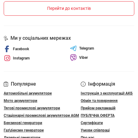
Перейти до контактів
Ми у соціальних мережах
Telegram
Facebook
Viber
Instagram
Популярне
Інформація
Автомобільні акумулятори
Інструкція з експлуатації АКБ
Мото акумулятори
Обмін та повернення
Тягові промислові акумулятори
Прийом рекламацій
Стаціонарні промислові акумулятори АGM
ПУБЛІЧНА ОФЕРТА
Бензинові генератори
Сертифікати
Газ\бензин генератори
Умови співпраці
Дизельні генератори
Про нас