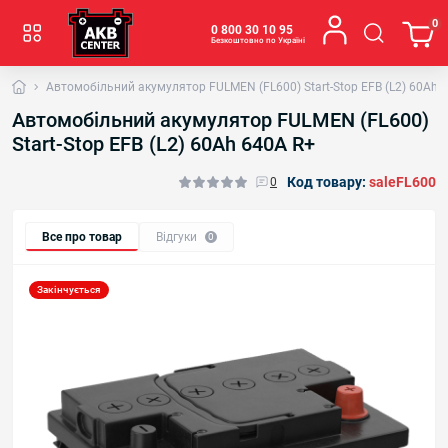
0
0 800 30 10 95
Безкоштовно по Україні
Автомобільний акумулятор FULMEN (FL600) Start-Stop EFB (L2) 60Аh 
Автомобільний акумулятор FULMEN (FL600)
Start-Stop EFB (L2) 60Аh 640A R+
Код товару:
saleFL600
0
Все про товар
Відгуки
0
Закінчується