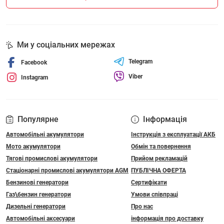
Ми у соціальних мережах
Telegram
Facebook
Viber
Instagram
Популярне
Інформація
Автомобільні акумулятори
Інструкція з експлуатації АКБ
Мото акумулятори
Обмін та повернення
Тягові промислові акумулятори
Прийом рекламацій
Стаціонарні промислові акумулятори АGM
ПУБЛІЧНА ОФЕРТА
Бензинові генератори
Сертифікати
Газ\бензин генератори
Умови співпраці
Дизельні генератори
Про нас
Автомобільні аксесуари
інформація про доставку