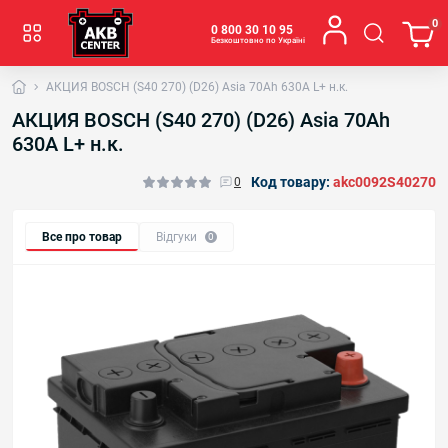
0
0 800 30 10 95
Безкоштовно по Україні
АКЦИЯ BOSCH (S40 270) (D26) Asia 70Ah 630A L+ н.к.
АКЦИЯ BOSCH (S40 270) (D26) Asia 70Ah
630A L+ н.к.
Код товару:
akс0092S40270
0
Все про товар
Відгуки
0