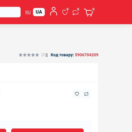
0
0
0
UA
RU
Код товару:
5906704209
0