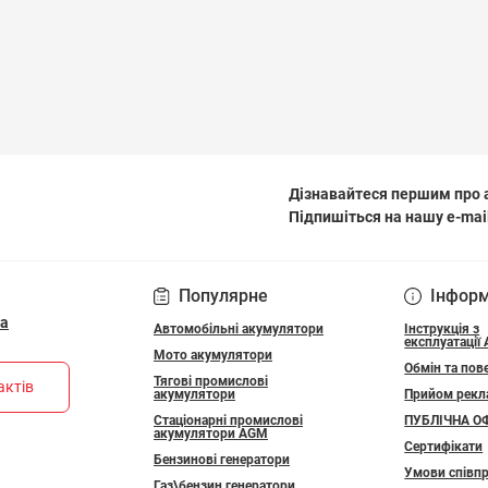
Дізнавайтеся першим про а
Підпишіться на нашу e-mai
ПОЛІТИКА КОНФІДЕ
Популярне
Інфор
ua
Автомобільні акумулятори
Інструкція з
експлуатації
Мото акумулятори
Обмін та пов
Тягові промислові
актів
акумулятори
Прийом рекл
Стаціонарні промислові
ПУБЛІЧНА О
акумулятори АGM
Сертифікати
Бензинові генератори
Умови співпр
Газ\бензин генератори