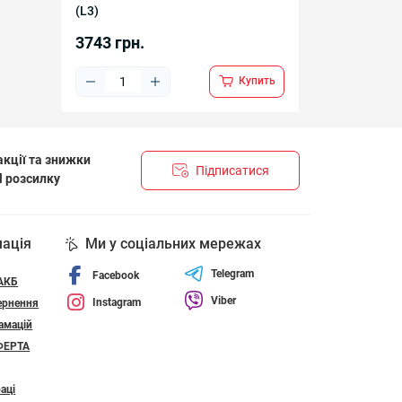
(L3)
3743 грн.
Купить
кції та знижки
Підписатися
l розсилку
НЦІЙНОСТІ І ПОЛІТИКА ЩОДО ФАЙЛІВ «COOKIE»
мація
Ми у соціальних мережах
Telegram
Facebook
 АКБ
Viber
Instagram
ернення
амацій
ФЕРТА
аці