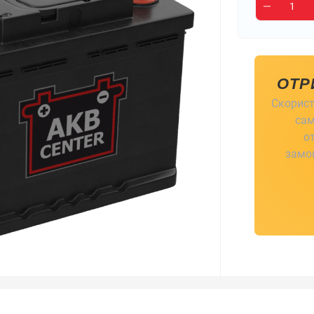
ОТР
Скорист
сам
о
замов