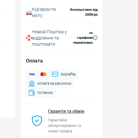
Курʼєром по
Безкоштовно від
2000грн
місту
Новою Поштою у
за
відділення та
тарифами
перевізника
поштомати
Оплата
ApplePay
оплата за рахунком
готівкою
Гарантія та обмін
Гарантійне
обслуговування та
обмін товарів