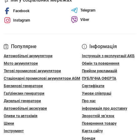
Telegram
Facebook
Viber
Instagram
Популярне
Інформація
Автомобільні акумулятори
Інструкція з експлуатації АКБ
Мото акумулятори
Обмін та повернення
Тягові промислові акумулятори
Прийом рекламацій
Стаціонарні промислові акумулятори АGM
ПУБЛІЧНА ОФЕРТА
Бензинові генератори
Сертифікати
Газ\бензин генератори
Умови співпраці
Дизельні генератори
Про нас
Автомобільні аксесуари
інформація про доставку
Оливи та автохімія
Зворотній зв’язок
Шини
Повернення товару
Інструмент
Карта сайту
Бренди