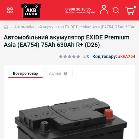
0
0 800 30 10 95
Безкоштовно по Україні
Автомобільний акумулятор EXIDE Premium Asia (EA754) 75Аh 630Ah R
Автомобільний акумулятор EXIDE Premium
Asia (EA754) 75Аh 630Ah R+ (D26)
Код товару:
akEA754
0
Все про товар
Відгуки
0