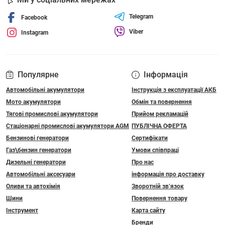
Telegram
Facebook
Viber
Instagram
Популярне
Інформація
Автомобільні акумулятори
Інструкція з експлуатації АКБ
Мото акумулятори
Обмін та повернення
Тягові промислові акумулятори
Прийом рекламацій
Стаціонарні промислові акумулятори АGM
ПУБЛІЧНА ОФЕРТА
Бензинові генератори
Сертифікати
Газ\бензин генератори
Умови співпраці
Дизельні генератори
Про нас
Автомобільні аксесуари
інформація про доставку
Оливи та автохімія
Зворотній зв’язок
Шини
Повернення товару
Інструмент
Карта сайту
Бренди