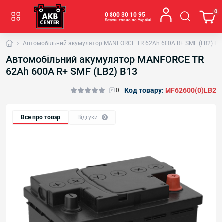
0
0 800 30 10 95
Безкоштовно по Україні
Автомобільний акумулятор MANFORСE TR 62Ah 600A R+ SMF (LB2) B1
Автомобільний акумулятор MANFORСE TR
62Ah 600A R+ SMF (LB2) B13
Код товару:
MF62600(0)LB2
0
Все про товар
Відгуки
0