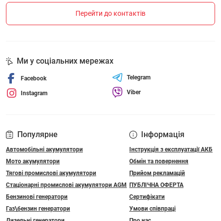
Перейти до контактів
Ми у соціальних мережах
Telegram
Facebook
Viber
Instagram
Популярне
Інформація
Автомобільні акумулятори
Інструкція з експлуатації АКБ
Мото акумулятори
Обмін та повернення
Тягові промислові акумулятори
Прийом рекламацій
Стаціонарні промислові акумулятори АGM
ПУБЛІЧНА ОФЕРТА
Бензинові генератори
Сертифікати
Газ\бензин генератори
Умови співпраці
Дизельні генератори
Про нас