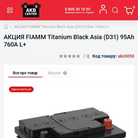
0
0 800 30 10 95
Безкоштовно по Україні
АКЦИЯ FIAMM Titanium Black Asia (D31) 95Аh 760А L+
АКЦИЯ FIAMM Titanium Black Asia (D31) 95Аh
760А L+
Код товару:
akс0050
0
Все про товар
Відгуки
0
Закінчується