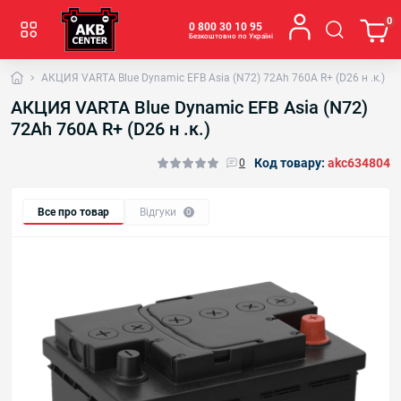
0
0 800 30 10 95
Безкоштовно по Україні
АКЦИЯ VARTA Blue Dynamic EFB Asia (N72) 72Ah 760A R+ (D26 н .к.)
АКЦИЯ VARTA Blue Dynamic EFB Asia (N72)
72Ah 760A R+ (D26 н .к.)
Код товару:
akс634804
0
Все про товар
Відгуки
0