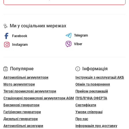
Ми у соціальних мережах
Telegram
Facebook
Viber
Instagram
Популярне
Інформація
Автомобільні акумулятори
Інструкція з експлуатації АКБ
Мото акумулятори
Обмін та повернення
Тягові промислові акумулятори
Прийом рекламацій
Стаціонарні промислові акумулятори АGM
ПУБЛІЧНА ОФЕРТА
Бензинові генератори
Сертифікати
Газ\бензин генератори
Умови співпраці
Дизельні генератори
Про нас
Автомобільні аксесуари
інформація про доставку