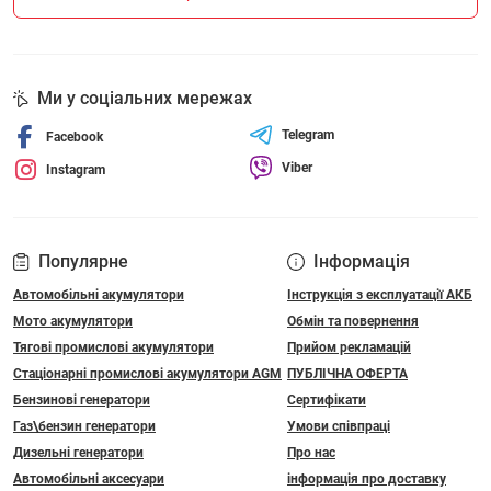
Ми у соціальних мережах
Telegram
Facebook
Viber
Instagram
Популярне
Інформація
Автомобільні акумулятори
Інструкція з експлуатації АКБ
Мото акумулятори
Обмін та повернення
Тягові промислові акумулятори
Прийом рекламацій
Стаціонарні промислові акумулятори АGM
ПУБЛІЧНА ОФЕРТА
Бензинові генератори
Сертифікати
Газ\бензин генератори
Умови співпраці
Дизельні генератори
Про нас
Автомобільні аксесуари
інформація про доставку