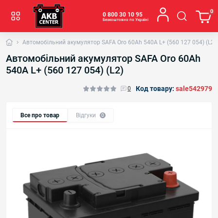
0
0 800 30 10 95
Безкоштовно по Україні
Автомобільний акумулятор SAFA Oro 60Ah 540A L+ (560 127 054) (L2)
Автомобільний акумулятор SAFA Oro 60Ah
540A L+ (560 127 054) (L2)
Код товару:
sale542979
0
Все про товар
Відгуки
0