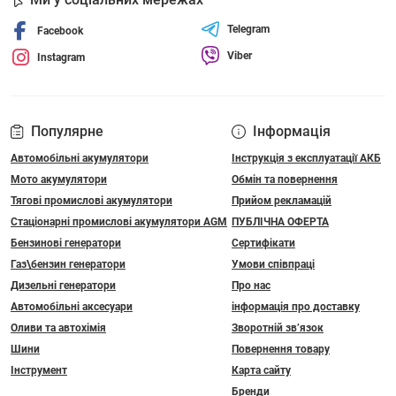
Telegram
Facebook
Viber
Instagram
Популярне
Інформація
Автомобільні акумулятори
Інструкція з експлуатації АКБ
Мото акумулятори
Обмін та повернення
Тягові промислові акумулятори
Прийом рекламацій
Стаціонарні промислові акумулятори АGM
ПУБЛІЧНА ОФЕРТА
Бензинові генератори
Сертифікати
Газ\бензин генератори
Умови співпраці
Дизельні генератори
Про нас
Автомобільні аксесуари
інформація про доставку
Оливи та автохімія
Зворотній зв’язок
Шини
Повернення товару
Інструмент
Карта сайту
Бренди