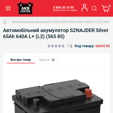
0
0 800 30 10 95
Безкоштовно по Україні
Автомобільний акумулятор SZNAJDER Silver 65Ah 640A L+ (L2) (565 85
Автомобільний акумулятор SZNAJDER Silver
65Ah 640A L+ (L2) (565 85)
Код товару:
ak565 85
0
Все про товар
Відгуки
0