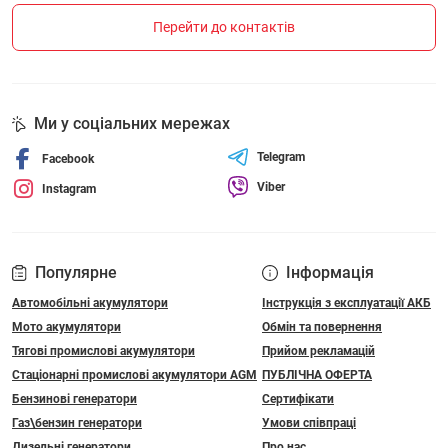
Перейти до контактів
Ми у соціальних мережах
Telegram
Facebook
Viber
Instagram
Популярне
Інформація
Автомобільні акумулятори
Інструкція з експлуатації АКБ
Мото акумулятори
Обмін та повернення
Тягові промислові акумулятори
Прийом рекламацій
Стаціонарні промислові акумулятори АGM
ПУБЛІЧНА ОФЕРТА
Бензинові генератори
Сертифікати
Газ\бензин генератори
Умови співпраці
Дизельні генератори
Про нас