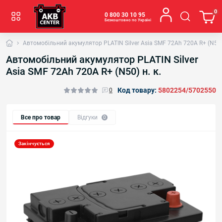
0
0 800 30 10 95
Безкоштовно по Україні
Автомобільний акумулятор PLATIN Silver Asia SMF 72Ah 720A R+ (N50) 
Автомобільний акумулятор PLATIN Silver
Asia SMF 72Ah 720A R+ (N50) н. к.
Код товару:
5802254/5702550
0
Все про товар
Відгуки
0
Закінчується