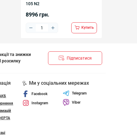
105 N2
8996 грн.
Купить
кції та знижки
Підписатися
l розсилку
НЦІЙНОСТІ І ПОЛІТИКА ЩОДО ФАЙЛІВ «COOKIE»
мація
Ми у соціальних мережах
Telegram
Facebook
 АКБ
Viber
Instagram
ернення
амацій
ФЕРТА
аці