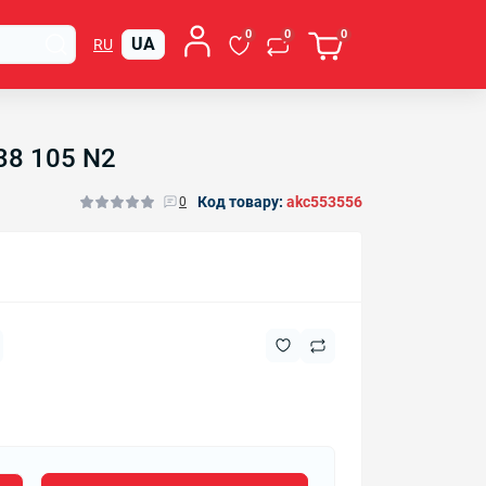
0
0
0
UA
RU
38 105 N2
Код товару:
akc553556
0