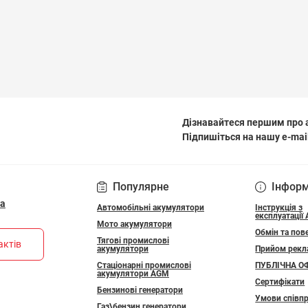
Дізнавайтеся першим про а
Підпишіться на нашу e-mai
ПОЛІТИКА КОНФІДЕ
Популярне
Інфор
ua
Автомобільні акумулятори
Інструкція з
експлуатації
Мото акумулятори
Обмін та пов
Тягові промислові
актів
акумулятори
Прийом рекл
Стаціонарні промислові
ПУБЛІЧНА О
акумулятори АGM
Сертифікати
Бензинові генератори
Умови співпр
Газ\бензин генератори