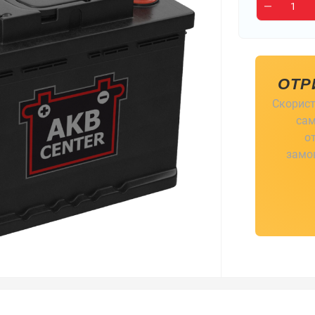
ОТР
Скорист
сам
о
замов