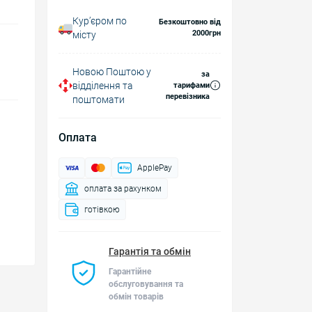
Курʼєром по
Безкоштовно від
2000грн
місту
Новою Поштою у
за
відділення та
тарифами
перевізника
поштомати
Оплата
ApplePay
оплата за рахунком
готівкою
Гарантія та обмін
Гарантійне
обслуговування та
обмін товарів