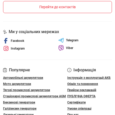
Перейти до контактів
Ми у соціальних мережах
Telegram
Facebook
Viber
Instagram
Популярне
Інформація
Автомобільні акумулятори
Інструкція з експлуатації АКБ
Мото акумулятори
Обмін та повернення
Тягові промислові акумулятори
Прийом рекламацій
Стаціонарні промислові акумулятори АGM
ПУБЛІЧНА ОФЕРТА
Бензинові генератори
Сертифікати
Газ\бензин генератори
Умови співпраці
Дизельні генератори
Про нас